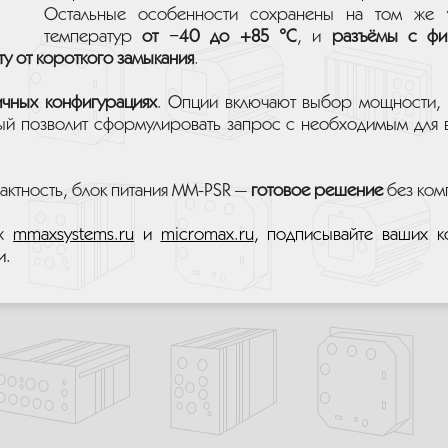
Остальные особенности сохранены на том же 
температур
от −40 до +85 °C
, и
разъёмы с фи
ту от короткого замыкания
.
ичных конфигурациях
. Опции включают выбор мощности, 
рый позволит сформулировать запрос с необходимым для
актность, блок питания MM-PSR —
готовое решение
без ком
ах
mmaxsystems.ru
и
micromax.ru
, подписывайте ваших к
и.