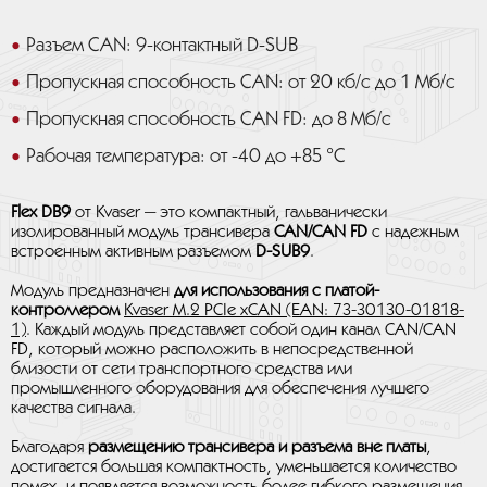
Разъем CAN: 9-контактный D-SUB
Пропускная способность CAN: от 20 кб/с до 1 Мб/с
Пропускная способность CAN FD: до 8 Мб/с
Рабочая температура: от -40 до +85 °C
Flex DB9
от Kvaser — это компактный, гальванически
изолированный модуль трансивера
CAN/CAN FD
с надежным
встроенным активным разъемом
D-SUB9
.
Модуль предназначен
для использования с платой-
контроллером
Kvaser M.2 PCIe xCAN (EAN: 73-30130-01818-
1)
. Каждый модуль представляет собой один канал CAN/CAN
FD, который можно расположить в непосредственной
близости от сети транспортного средства или
промышленного оборудования для обеспечения лучшего
качества сигнала.
Благодаря
размещению трансивера и разъема вне платы
,
достигается большая компактность, уменьшается количество
помех, и появляется возможность более гибкого размещения