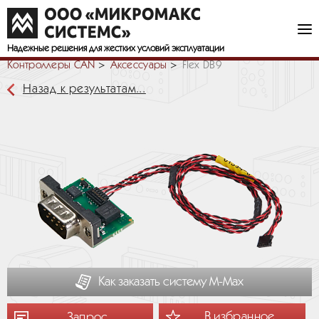
Надежные решения
для жестких условий эксплуатации
Контроллеры CAN
Аксессуары
Flex DB9
Назад к результатам...
Как заказать систему М-Мах
В избранное
Запрос