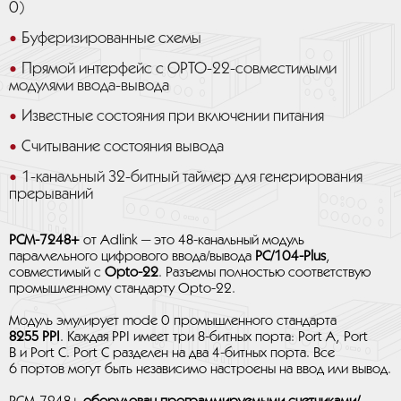
0)
Буферизированные схемы
Прямой интерфейс с OPTO-22-совместимыми
модулями ввода-вывода
Известные состояния при включении питания
Считывание состояния вывода
1-канальный 32-битный таймер для генерирования
прерываний
PCM-7248+
от Adlink — это 48-канальный модуль
параллельного цифрового ввода/вывода
PC/104-Plus
,
совместимый с
Opto-22
. Разъемы полностью соответствую
промышленному стандарту Opto-22.
Модуль эмулирует mode 0 промышленного стандарта
8255 PPI
. Каждая PPI имеет три 8-битных порта: Port A, Port
B и Port C. Port C разделен на два 4-битных порта. Все
6 портов могут быть независимо настроены на ввод или вывод.