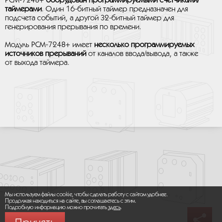
PCM-7248+
оборудован программируемыми счетчиками/
таймерами
. Один 16-битный таймер предназначен для
подсчета событий, а другой 32-битный таймер для
генерирования прерывания по времени.
Модуль PCM-7248+ имеет
несколько программируемых
источников прерываний
от каналов ввода/вывода, а также
от выхода таймера.
Мы используем файлы cookie, чтобы сделать работу с сайтом удобнее.
Продолжая находиться на сайте, вы соглашаетесь с этим.
Подробную информацию можно прочитать
здесь
.