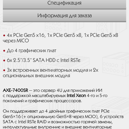
Спецификация
Информация для заказа
4x PCIe Gen5 x16, 1x PCIe Gen5 x8, 1x PCIe Gen5 x8
через MICO
До 4 графических плат
6x 2.5”/3.5” SATA HDD с Intel RSTe
3x встроенных вентиляторных модуля и 2x
опциональных внешних модуля
AXE-7400SR
— это сервер 4U для приложений ИИ
с поддержкой масштабируемых
Intel Xeon
4-го и 5-го
поколений и графических процессоров.
Он поддерживает до 4 двойных графических плат PCIe
Gen5×16 (+ опциональную Gen5×8 через MCIO), 6 устройств
SATA с Intel RSTe RAID и возможностью горячей замены,
интеллектуальные внутренние и внешние вентиляторные