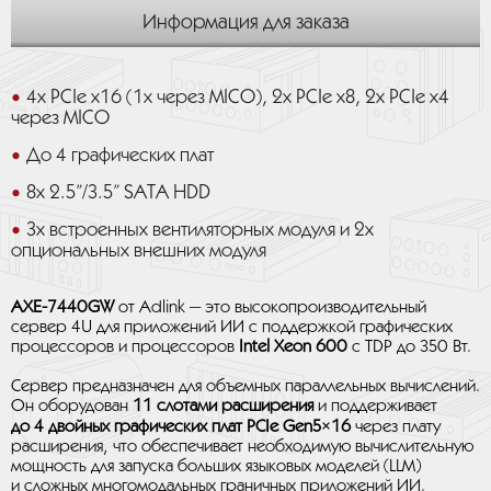
Информация для заказа
4x PCIe x16 (1x через MICO), 2x PCIe x8, 2x PCIe x4
через MICO
До 4 графических плат
8x 2.5”/3.5” SATA HDD
3x встроенных вентиляторных модуля и 2x
опциональных внешних модуля
AXE-7440GW
от Adlink — это высокопроизводительный
сервер 4U для приложений ИИ с поддержкой графических
процессоров и процессоров
Intel Xeon 600
с TDP до 350 Вт.
Сервер предназначен для объемных параллельных вычислений.
Он оборудован
11 слотами расширения
и поддерживает
до 4 двойных графических плат PCIe Gen5×16
через плату
расширения, что обеспечивает необходимую вычислительную
мощность для запуска больших языковых моделей (LLM)
и сложных многомодальных граничных приложений ИИ.