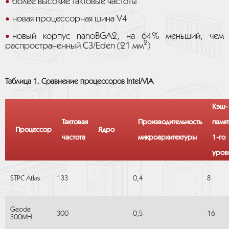
более высокие тактовые частоты
новая процессорная шина V4
новый корпус nanoBGA2, на 64% меньший, чем
2
распространенный C3/Eden (21 мм
)
Таблица 1. Сравнение процессоров Intel/VIA
Кэш-
Тактовая
Производительность
памят
Процессор
Ядро
частота
микроархитектуры
1-го
уров
STPC Atlas
133
0,4
8
Geode
300
0,5
16
300MH