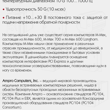
температурным диапазоном 10 G 100...1000 Гц
Ударопрочность 50 G (10 мсек)
Питание +10...+30 В постоянного тока c защитой от
подачи напряжения обратной полярности
На сегодняшний день уже существует серия компьютеров М-Мах,
состоящая из М-Мах 600, М-Мах 700 и M-Max 600 Longhorn.
Компьютеры M-Max нашли свое применение в различных
отраслях промышленности, от медицинской до авиационной, а
также стали незаменимыми помощниками в бытовых условиях
эксплуатации. В дальнейшем планируется оснащение
компьютеров интерфейсами PCI Express и другими
технологическими усовершенствованиями, позволяющими идти в
ногу со временем.
Ampro Computers, Inc.
– ведущий мировой производитель
модульных встраиваемых компьютерных решений, лидер в
области бескорпусных проходных мезонинных встраиваемых
систем. Компания Ampro – основоположник стандартов РС/104,
РС/104-Plus и EBX, является одним из основателей Консорциума
производителей оборудования стандарта PC/104 (PC/104
Consortium).