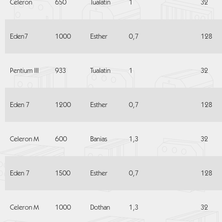
Celeron
650
Tualatin
1
32
Eden7
1000
Esther
0,7
128
Pentium III
933
Tualatin
1
32
Eden 7
1200
Esther
0,7
128
Celeron M
600
Banias
1,3
32
Eden 7
1500
Esther
0,7
128
Celeron M
1000
Dothan
1,3
32