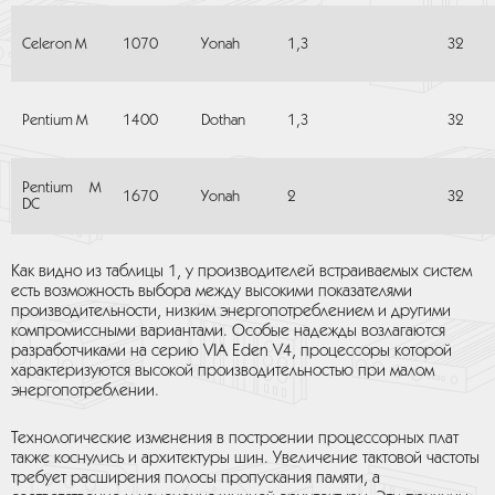
Celeron M
1070
Yonah
1,3
32
Pentium M
1400
Dothan
1,3
32
Pentium M
1670
Yonah
2
32
DC
Как видно из таблицы 1, у производителей встраиваемых систем
есть возможность выбора между высокими показателями
производительности, низким энергопотреблением и другими
компромиссными вариантами. Особые надежды возлагаются
разработчиками на серию VIA Eden V4, процессоры которой
характеризуются высокой производительностью при малом
энергопотреблении.
Технологические изменения в построении процессорных плат
также коснулись и архитектуры шин. Увеличение тактовой частоты
требует расширения полосы пропускания памяти, а