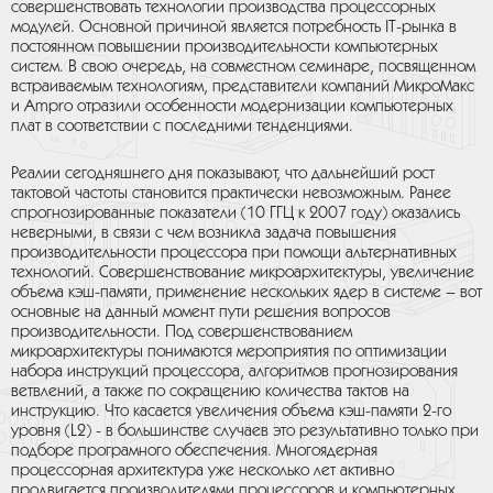
совершенствовать технологии производства процессорных
модулей. Основной причиной является потребность IT-рынка в
постоянном повышении производительности компьютерных
систем. В свою очередь, на совместном семинаре, посвященном
встраиваемым технологиям, представители компаний МикроМакс
и Ampro отразили особенности модернизации компьютерных
плат в соответствии с последними тенденциями.
Реалии сегодняшнего дня показывают, что дальнейший рост
тактовой частоты становится практически невозможным. Ранее
спрогнозированные показатели (10 ГГЦ к 2007 году) оказались
неверными, в связи с чем возникла задача повышения
производительности процессора при помощи альтернативных
технологий. Совершенствование микроархитектуры, увеличение
объема кэш-памяти, применение нескольких ядер в системе – вот
основные на данный момент пути решения вопросов
производительности. Под совершенствованием
микроархитектуры понимаются мероприятия по оптимизации
набора инструкций процессора, алгоритмов прогнозирования
ветвлений, а также по сокращению количества тактов на
инструкцию. Что касается увеличения объема кэш-памяти 2-го
уровня (L2) - в большинстве случаев это результативно только при
подборе програмного обеспечения. Многоядерная
процессорная архитектура уже несколько лет активно
продвигается производителями процессоров и компьютерных