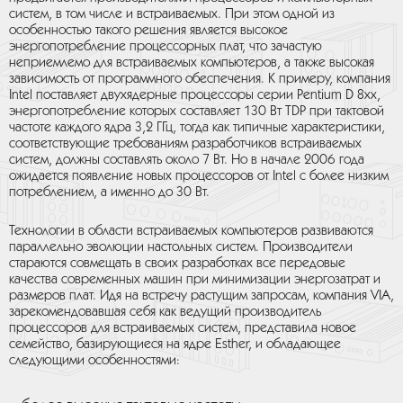
систем, в том числе и встраиваемых. При этом одной из
особенностью такого решения является высокое
энергопотребление процессорных плат, что зачастую
неприемлемо для встраиваемых компьютеров, а также высокая
зависимость от программного обеспечения. К примеру, компания
Intel поставляет двухядерные процессоры серии Pentium D 8хх,
энергопотребление которых составляет 130 Вт TDP при тактовой
частоте каждого ядра 3,2 ГГц, тогда как типичные характеристики,
соответствующие требованиям разработчиков встраиваемых
систем, должны составлять около 7 Вт. Но в начале 2006 года
ожидается появление новых процессоров от Intel с более низким
потреблением, а именно до 30 Вт.
Технологии в области встраиваемых компьютеров развиваются
параллельно эволюции настольных систем. Производители
стараются совмещать в своих разработках все передовые
качества современных машин при минимизации энергозатрат и
размеров плат. Идя на встречу растущим запросам, компания VIA,
зарекомендовавшая себя как ведущий производитель
процессоров для встраиваемых систем, представила новое
семейство, базирующиеся на ядре Esther, и обладающее
следующими особенностями: