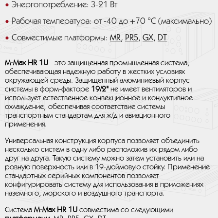
Энергопотребление: 3-21 Вт
Рабочая температура: от -40 до +70 °C (максимально)
Совместимые платформы:
MR
,
PR5
,
GX
,
DT
M-Max HR 1U
- это защищенная промышленная система,
обеспечивающая надежную работу в жестких условиях
окружающей среды. Защищенный алюминиевый корпус
системы в форм-факторе
19/2"
не имеет вентиляторов и
использует естественное конвекционное и кондуктивное
охлаждение, обеспечивая соответствие системы
транспортным стандартам для ж/д и авиационного
применения.
Универсальная конструкция корпуса позволяет объединить
несколько систем в одну либо расположив их рядом либо
друг на друга. Такую систему можно затем установить или на
ровную поверхность или в 19-дюймовую стойку. Применение
стандартных серийных компонентов позволяет
конфигурировать систему для использования в приложениях
наземного, морского и воздушного транспорта.
Система
M-Max HR 1U
совместима со следующими