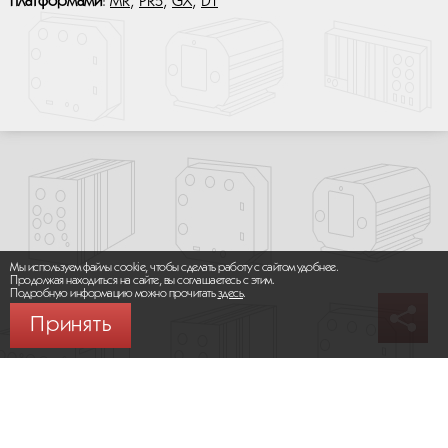
платформами
:
MR
,
PR5
,
GX
,
DT
Мы используем файлы cookie, чтобы сделать работу с сайтом удобнее.
Продолжая находиться на сайте, вы соглашаетесь с этим.
Подробную информацию можно прочитать
здесь
.
Принять
© 2026 ООО «МИКРОМАКС СИСТЕМС»
Карта сайта
/
Правила пользования сайтом
Политика конфиденциальности