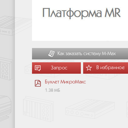
Как заказать систему М-Мах
В избранное
Запрос
Буклет МикроМакс
1.38 МБ