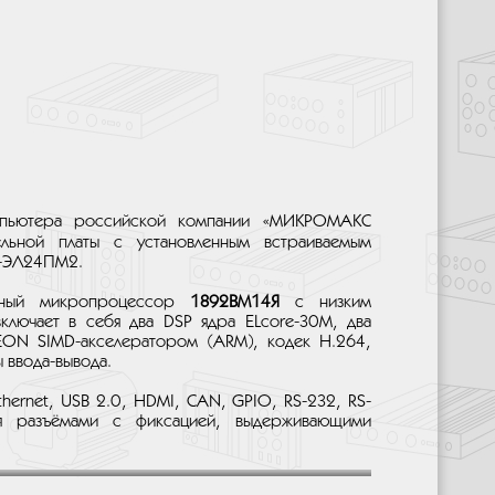
мпьютера российской компании «МИКРОМАКС
льной платы с установленным встраиваемым
т-ЭЛ24ПМ2.
рный микропроцессор
1892ВМ14Я
с низким
ключает в себя два DSP ядра ELcore-30M, два
EON SIMD-акселератором (ARM), кодек H.264,
 ввода-вывода.
thernet, USB 2.0, HDMI, CAN, GPIO, RS-232, RS-
ся разъёмами с фиксацией, выдерживающими