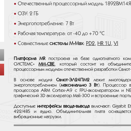
Отечественный процессорный модуль 1892ВМ14Я
ОЗУ: 2 ГБ
Энергопотребление: 7 Вт
Рабочая температура: от -40 до +70 °C
Совместимые
системы M-Max
:
PD2
,
HR 1U
,
VI
Платформа MR
построена на базе одноплатного ко
СИСТЕМС»
MM‑CBE
, который состоит из объедините
процессорным модулем отечественной разработки Салю
В основе модуля
Салют-ЭЛ24ПМ2
лежит многояде
энергопотреблением (
максимально 3 Вт
). Процессор в
процессора ARM Cortex-A9 с FPU-акселератором и N
графический 3D акселератор Mali-300 и встроенные порты
Доступные
интерфейсы ввода-вывода
включают: Gigabit E
422/485 и аудио. Объединительная плата оснащает
вибрационные нагрузки.