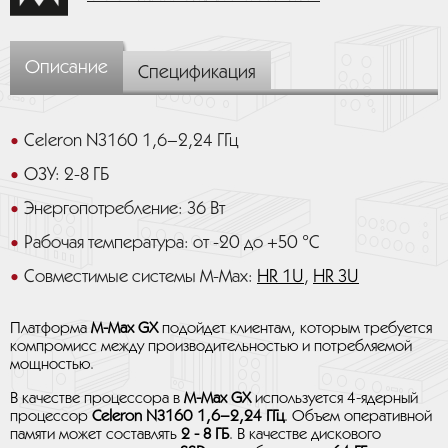
Описание
Спецификация
Celeron N3160 1,6–2,24 ГГц
ОЗУ: 2-8 ГБ
Энергопотребление: 36 Вт
Рабочая температура: от -20 до +50 °C
Совместимые системы M-Max:
HR 1U
,
HR 3U
Платформа
M-Max GX
подойдет клиентам, которым требуется
компромисс между производительностью и потребляемой
мощностью.
В качестве процессора в
M-Max GX
используется 4-ядерный
процессор
Celeron N3160 1,6–2,24 ГГц
. Объем оперативной
памяти может составлять
2 - 8 ГБ
. В качестве дискового