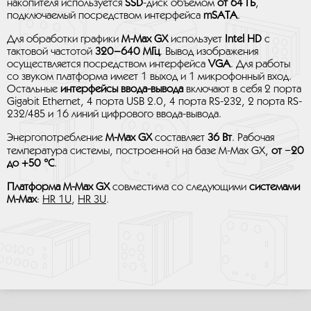
накопителя используется
SSD
-диск объемом
от 64 ГБ
,
подключаемый посредством интерфейса
mSATA
.
Для обработки графики
M-Max GX
использует
Intel HD
с
тактовой частотой
320–640 МГц
. Вывод изображения
осуществляется посредством интерфейса
VGA
. Для работы
со звуком платформа имеет 1 выход и 1 микрофонный вход.
Остальные
интерфейсы ввода-вывода
включают в себя 2 порта
Gigabit Ethernet, 4 порта USB 2.0, 4 порта RS-232, 2 порта RS-
232/485 и 16 линий цифрового ввода-вывода.
Энергопотребление
M-Max GX
составляет
36 Вт
. Рабочая
температура системы, построенной на базе M-Max GX,
от −20
до +50 °C
.
Платформа M-Max GX
совместима со следующими
системами
M-Max
:
HR 1U
,
HR 3U
.