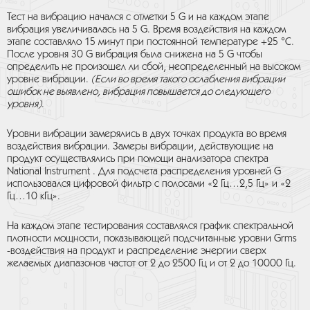
Тест на вибрацию начался с отметки 5 G и на каждом этапе
вибрация увеличивалась на 5 G. Время воздействия на каждом
этапе составляло 15 минут при постоянной температуре +25 °С.
После уровня 30 G вибрация была снижена на 5 G чтобы
определить не произошел ли сбой, неопределенный на высоком
уровне вибрации.
(Если во время такого ослабления вибрации
ошибок не выявлено, вибрация повышается до следующего
уровня)
.
Уровни вибрации замерялись в двух точках продукта во время
воздействия вибрации. Замеры вибрации, действующие на
продукт осуществлялись при помощи анализатора спектра
National Instrument . Для подсчета распределения уровней G
использовался цифровой фильтр с полосами «2 Гц…2,5 Гц» и «2
Гц…10 кГц».
На каждом этапе тестирования составлялся график спектральной
плотности мощности, показывающей подсчитанные уровни Grms
-воздействия на продукт и распределение энергии сверх
желаемых диапазонов частот от 2 до 2500 Гц и от 2 до 10000 Гц.