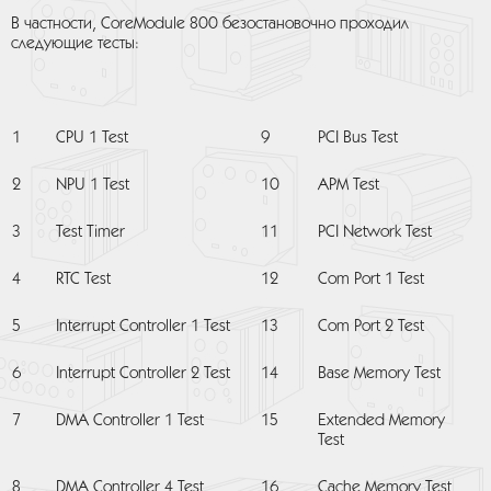
В частности, CoreModule 800 безостановочно проходил
следующие тесты:
1
CPU 1 Test
9
PCI Bus Test
2
NPU 1 Test
10
APM Test
3
Test Timer
11
PCI Network Test
4
RTC Test
12
Com Port 1 Test
5
Interrupt Controller 1 Test
13
Com Port 2 Test
6
Interrupt Controller 2 Test
14
Base Memory Test
7
DMA Controller 1 Test
15
Extended Memory
Test
8
DMA Controller 4 Test
16
Cache Memory Test