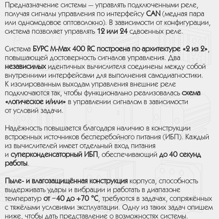
Предназначение системы — управлять подключенными реле,
получая сигналы управления по интерфейсу
CAN
(медная пара
или одномодовое оптоволокно). В зависимости от конфигурации,
система позволяет управлять
12 или 24
сдвоенных реле.
Система
БУРС M-Max 400 RC построена по
архитектуре «2 из 2»
,
повышающей достоверность сигналов управления. Два
независимых
идентичных вычислителя соединены между собой
внутренними интерфейсами для выполнения самодиагностики.
К изолированным выходам управления внешние реле
подключаются так, чтобы функционально реализовалась
схема
«логическое и/или»
в управлении сигналом в зависимости
от условий задачи.
Надёжность повышается благодаря наличию в конструкции
встроенных источников бесперебойного питания (ИБП). Каждый
из вычислителей имеет отдельный вход питания
и
суперконденсаторный ИБП
, обеспечивающий
до 40 секунд
работы
.
Пыле- и влагозащищённая конструкция
корпуса, способность
выдерживать удары и вибрации и работать в диапазоне
температур
от −40 до +70 °C
, требуются в задачах, сопряжённых
с тяжёлыми условиями эксплуатации. Одну из таких задач опишем
ниже, чтобы дать представление о возможностях системы.