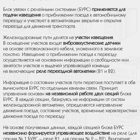
Блок увязки с релейными системами (БУРС)
применяется для
подачи
извещения
о приближении поезда к автомобильному
переезду и участвует в автоматизации закрытия и открытия
переезда для движения транспорта.
Железнодорожные пути делятся на
участки извещения
.
В оснащение участков входят
виброаккустические датчики
на основе оптоволоконного кабеля, уложенного в земляное
полотно. Извещение о приближении поезда к переезду
осуществляется на основании информации о свободности или
занятости участков и выдачей управляющей команды
на включающие
реле переездной автоматики
(В1 и В2).
Информация о состоянии участков пути перегона поступает в оба
вычислителя БУРС по отдельным каналам связи. Принцип
управления основан
на независимой работе двух секций
блока
БУРС. В каждой секции, базируясь на информации от систем
железнодорожной автоматики, определяются направление
движения поезда, состояние участков, временные характеристики
движения поезда по переезду.
На основе получаемых данных, каждой секцией блока БУРС
независимо формируется управляющее воздействие
на реле (для
секции № 1 БУРС — реле В1, для секции № 2 — В2). Включение