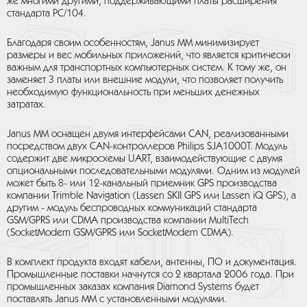
же многими другими, поддерживающими платы расширения
стандарта PC/104.
Благодаря своим особенностям, Janus MM минимизирует
размеры и вес мобильных приложений, что является критически
важным для транспортных компьютерных систем. К тому же, он
заменяет 3 платы или внешние модули, что позволяет получить
необходимую функциональность при меньших денежных
затратах.
Janus MM оснащен двумя интерфейсами CAN, реализованными
посредством двух CAN-контроллеров Philips SJA1000T. Модуль
содержит две микросхемы UART, взаимодействующие с двумя
опциональными последовательными модулями. Одним из модулей
может быть 8- или 12-канальный приемник GPS производства
компании Trimble Navigation (Lassen SKII GPS или Lassen iQ GPS), а
другим - модуль беспроводных коммуникаций стандарта
GSM/GPRS или CDMA производства компании MultiTech
(SocketModem GSM/GPRS или SocketModem CDMA).
В комплект продукта входят кабели, антенны, ПО и документация.
Промышленные поставки начнутся со 2 квартала 2006 года. При
промышленных заказах компания Diamond Systems будет
поставлять Janus MM с установленными модулями.