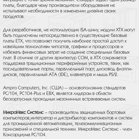
миграцию с точки зрения механики. Стандарт задает один размер
платы, благодаря чему производители оборудования не
испытывают необходимости в изменении дизайна своих
продуктов.
Для разработчиков, не использующих ISA-шину, модули XTX могут
быть подключены непосредственно в существующие базовые
платы ETX, что позволяет получить наиболее простой доступ к
новейшим технологиям чипсетов, графики и процессоров и
избежать финансовых затрат на создание специальных базовых
плат. В отличие от других архитектур COM, в XTX сохраняется
поддержка традиционных периферийных устройств, таких, как
последовательные порты, параллельный порт, дисковод флоппи-
дисков, параллельный ATA (IDE), клавиатура и мышь PS/2.
Ampro Computers, Inc. (США) — основоположник стандартов
РС/104, РС104-Plus и EBX, является лидером в области
бескорпусных проходных мезонинных встраиваемых систем.
МикроМакс Системс
– производитель защищенных бортовых
компьютеров,интегратор и дистрибьютор компонентов и систем
для промышленной автоматизации, телекоммуникационных
приложений и специальной техники. МикроМакс Системс - член
Консорциума РС/104.