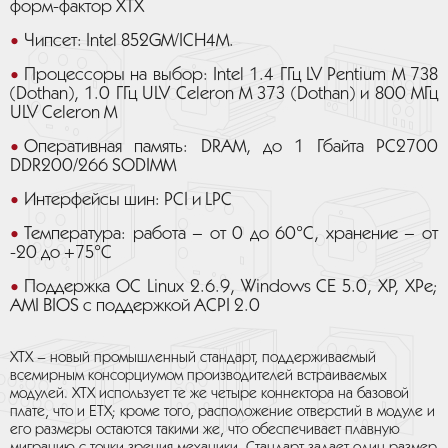
форм-фактор XTX
Чипсет: Intel 852GM/ICH4M.
Процессоры на выбор: Intel 1.4 ГГц LV Pentium M 738
(Dothan), 1.0 ГГц ULV Celeron M 373 (Dothan) и 800 МГц
ULV Celeron M
Оперативная память: DRAM, до 1 Гбайта PC2700
DDR200/266 SODIMM
Интерфейсы шин: PCI и LPC
Температура: работа – от 0 до 60°C, хранение – от
-20 до +75°C
Поддержка ОС Linux 2.6.9, Windows CE 5.0, XP, XPe;
AMI BIOS с поддержкой ACPI 2.0
XTX – новый промышленный стандарт, поддерживаемый
всемирным консорциумом производителей встраиваемых
модулей. XTX использует те же четыре коннектора на базовой
плате, что и ETX; кроме того, расположение отверстий в модуле и
его размеры остаются такими же, что обеспечивает плавную