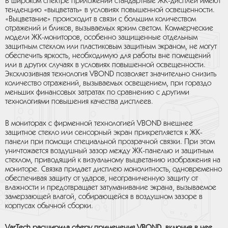
В широком спектре приложений стандартные ЖК-дисплеи имеют
тенденцию «выцветать» в условиях повышенной освещенности.
«Выцветание» происходит в связи с большим количеством
отражений и бликов, вызываемых ярким светом. Коммерческие
модели ЖК-мониторов, особенно защищенные отдельным
защитным стеклом или пластиковым защитным экраном, не могут
обеспечить яркость, необходимую для работы вне помещений
или в других случаях в условиях повышенной освещенности.
Эксклюзивная технология VBOND позволяет значительно снизить
количество отражений, вызываемых освещением, при гораздо
меньших финансовых затратах по сравнению с другими
технологиями повышения качества дисплеев.
В мониторах с фирменной технологией VBOND внешнее
защитное стекло или сенсорный экран прикрепляется к ЖК-
панели при помощи специальной прозрачной связки. При этом
уничтожается воздушный зазор между ЖК-панелью и защитным
стеклом, приводящий к визуальному выцветанию изображения на
мониторе. Связка придает дисплею монолитность, одновременно
обеспечивая защиту от ударов, неограниченную защиту от
влажности и предотвращает затуманивание экрана, вызываемое
замерзающей влагой, собирающейся в воздушном зазоре в
корпусах обычной сборки.