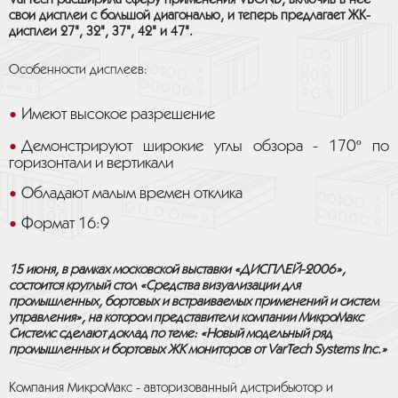
VarTech расширила сферу применения VBOND, включив в нее
свои дисплеи с большой диагональю, и теперь предлагает ЖК-
дисплеи 27", 32", 37", 42" и 47".
Особенности дисплеев:
Имеют высокое разрешение
Демонстрируют широкие углы обзора - 170º по
горизонтали и вертикали
Обладают малым времен отклика
Формат 16:9
15 июня, в рамках московской выставки «ДИСПЛЕЙ-2006»,
состоится круглый стол «Средства визуализации для
промышленных, бортовых и встраиваемых применений и систем
управления», на котором представители компании МикроМакс
Системс сделают доклад по теме: «Новый модельный ряд
промышленных и бортовых ЖК мониторов от VarTech Systems Inc.»
Компания МикроМакс - авторизованный дистрибьютор и