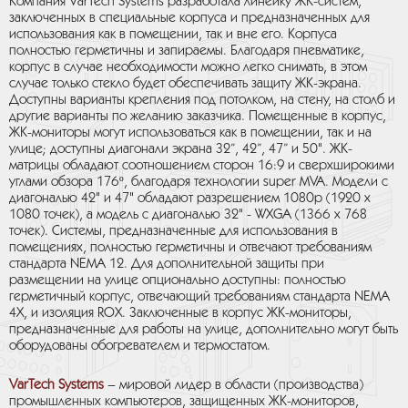
Компания
VarTech
Systems
разработала линейку ЖК-систем,
заключенных в специальные корпуса и предназначенных для
использования как в помещении, так и вне его. Корпуса
полностью герметичны и запираемы. Благодаря пневматике,
корпус в случае необходимости можно легко снимать, в этом
случае только стекло будет обеспечивать защиту ЖК-экрана.
Доступны варианты крепления под потолком, на стену, на столб и
другие варианты по желанию заказчика. Помещенные в корпус,
ЖК-мониторы могут использоваться как в помещении, так и на
улице; доступны диагонали экрана 32”, 42”, 47” и 50". ЖК-
матрицы обладают соотношением сторон 16:9 и сверхширокими
углами обзора 176º, благодаря технологии
super
MVA
. Модели с
диагональю 42" и 47" обладают разрешением 1080
p
(1920
x
1080 точек), а модель с диагональю 32" -
WXGA
(1366
x
768
точек). Системы, предназначенные для использования в
помещениях, полностью герметичны и отвечают требованиям
стандарта
NEMA
12. Для дополнительной защиты при
размещении на улице опционально доступны: полностью
герметичный корпус, отвечающий требованиям стандарта
NEMA
4
X,
и изоляция
ROX
. Заключенные в корпус ЖК-мониторы,
предназначенные для работы на улице, дополнительно могут быть
оборудованы обогревателем и термостатом.
VarTech
Systems
– мировой лидер в области (производства)
промышленных компьютеров, защищенных ЖК-мониторов,