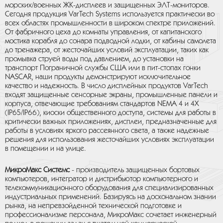
морских/военных ЖК-дисплеев и защищенных ЭЛТ-мониторов.
Сегодня продукция
VarTech
Systems
используется практически во
всех областях промышленности в широком спектре приложений.
От фабричного цеха до комнаты управления, от капитанского
мостика корабля до сонара подводной лодки, от кабины самолета
до тренажера, от жесточайших условий эксплуатации, таких как
промывка струей воды под давлением, до установки на
транспорт Пограничной службы США или в пит-стопах гонки
NASCAR
, наши продукты демонстрируют исключительное
качество и надежность. В число дисплейных продуктов
VarTech
входят защищенные сенсорные экраны, промышленные панели и
корпуса, отвечающие требованиям стандартов
NEMA
4 и 4
X
(
IP
65/
IP
66), киоски общественного доступа, системы для работы в
критически важных приложениях, дисплеи, предназначенные для
работы в условиях яркого рассеянного света, а также надежные
решения для использования жесточайших условиях эксплуатации
в помещении и на улице.
МикроМакс Системс
- производитель защищенных бортовых
компьютеров, интегратор и дистрибьютор компьютерного и
телекоммуникационного оборудования для специализированных
индустриальных применений. Базируясь на доскональном знании
рынка, на непревзойденной технической подготовке и
профессионализме персонала, МикроМакс сочетает инженерный