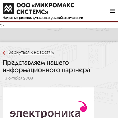
Компания МикроМакс Системс представляет Издательский дом
"Электроника" и журнал "Встраиваемые системы" как
информационного партнера ежегодного семинара
"Встраиваемые Компьютерные Системы - 2008"
Надежные решения
для жестких условий эксплуатации
">
Вернуться к новостям
Представляем нашего
информационного партнера
13 октября 2008