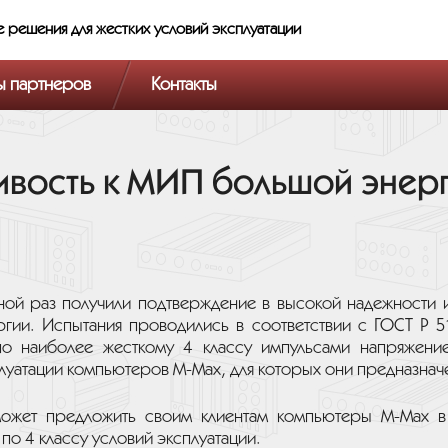
е решения
для жестких условий эксплуатации
ы партнеров
Контакты
ивость к МИП большой энер
й раз получили подтверждение в высокой надежности и 
ии. Испытания проводились в соответствии с ГОСТ Р 5
о наиболее жесткому 4 классу импульсами напряжение
плуатации компьютеров M-Max, для которых они предназнач
ожет предложить своим клиентам компьютеры M-Max в с
о 4 классу условий эксплуатации.