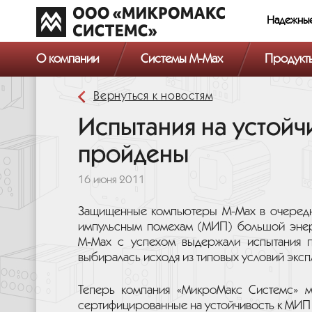
Надежны
О компании
Системы M-Max
Продукт
Вернуться к новостям
Испытания на устойч
пройдены
16 июня 2011
Защищенные компьютеры M-Max в очередно
импульсным помехам (МИП) большой энерг
M‑Max с успехом выдержали испытания п
выбиралась исходя из типовых условий экс
Теперь компания «МикроМакс Системс» м
сертифицированные на устойчивость к МИП п