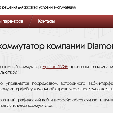
е решения
для жестких условий эксплуатации
ы партнеров
Контакты
коммутатор компании Diamo
тономный коммутатор
Epsilon-12G2
производства компан
мпьютеру.
во управляется посредством встроенного веб-интерф
ному интерфейсу командной строки через последовательн
ованный графический веб-интерфейс обеспечивает интуит
ния функциями коммутатора.