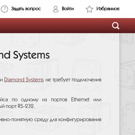
Задать вопрос
Войти
Избранное
nd Systems
ии
Diamond Systems
не требует подключения
ейса по одному из портов Ethernet или
ый порт RS-232.
ивно-понятную среду для конфигурирования