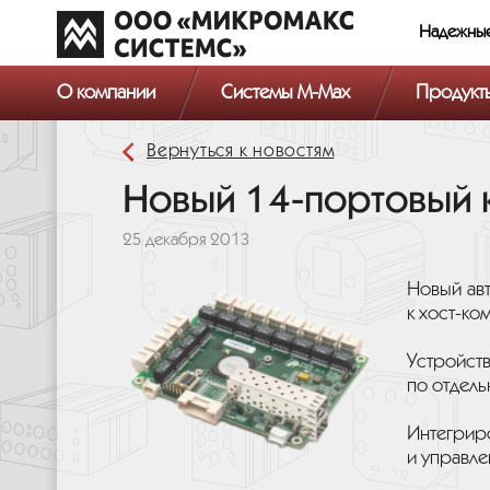
Надежны
О компании
Системы M-Max
Продукт
Вернуться к новостям
Новый 14-портовый 
25 декабря 2013
Новый ав
к хост-ко
Устройст
по отдель
Интегрир
и управле