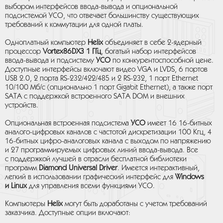
выбором интерфейсов ввода-вывода и опциональной
подсистемой УСО, что отвечает большинству существующих
требований к коммутации для одной платы.
Одноплатный компьютер
Helix
объединяет в себе 2-ядерный
процессор
Vortex86DX3 1 ГГц
, богатый набор интерфейсов
ввода-вывода и подсистему
УСО
по конкурентоспособной цене.
Доступные интерфейсы включают видео VGA и LVDS, 6 портов
USB 2.0, 2 порта RS-232/422/485 и 2 RS-232, 1 порт Ethernet
10/100 Мб/с (опционально 1 порт Gigabit Ethernet), а также порт
SATA с поддержкой встроенного SATA DOM и внешних
устройств.
Опциональная встроенная подсистема
УСО
имеет 16 16-битных
аналого-цифровых каналов с частотой дискретизации 100 Кгц, 4
16-битных цифро-аналоговых канала с выходом по напряжению
и 27 программируемых цифровых линий ввода-вывода. Все
с поддержкой лучшей в отрасли бесплатной библиотеки
программ
Diamond Universal Driver
. Имеется интерактивный,
легкий в использовании графический интерфейс для
Windows
и Linux
для управления всеми функциями УСО.
Компьютеры
Helix
могут быть доработаны с учетом требований
заказчика. Доступные опции включают: