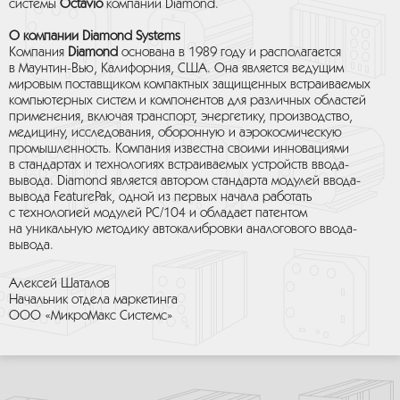
системы
Octavio
компании Diamond.
О компании Diamond Systems
Компания
Diamond
основана в 1989 году и располагается
в Маунтин-Вью, Калифорния, США. Она является ведущим
мировым поставщиком компактных защищенных встраиваемых
компьютерных систем и компонентов для различных областей
применения, включая транспорт, энергетику, производство,
медицину, исследования, оборонную и аэрокосмическую
промышленность. Компания известна своими инновациями
в стандартах и технологиях встраиваемых устройств ввода-
вывода. Diamond является автором стандарта модулей ввода-
вывода FeaturePak, одной из первых начала работать
с технологией модулей PC/104 и обладает патентом
на уникальную методику автокалибровки аналогового ввода-
вывода.
Алексей Шаталов
Начальник отдела маркетинга
ООО «МикроМакс Системс»