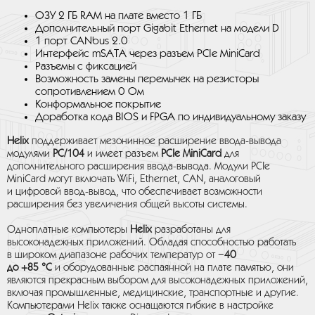
ОЗУ 2 ГБ RAM на плате вместо 1 ГБ
Дополнительный порт Gigabit Ethernet на модели D
1 порт CANbus 2.0
Интерфейс mSATA через разъем PCIe MiniCard
Разъемы с фиксацией
Возможность замены перемычек на резисторы
сопротивлением 0 Ом
Конформальное покрытие
Доработка кода BIOS и FPGA по индивидуальному заказу
Helix
поддерживает мезонинное расширение ввода-вывода
модулями
PC/104
и имеет разъем
PCIe MiniCard
для
дополнительного расширения ввода-вывода. Модули PCIe
MiniCard могут включать WiFi, Ethernet, CAN, аналоговый
и цифровой ввод-вывод, что обеспечивает возможности
расширения без увеличения общей высоты системы.
Одноплатные компьютеры
Helix
разработаны для
высоконадежных приложений. Обладая способностью работать
в широком диапазоне рабочих температур от
−40
до +85 °C
и оборудованные распаянной на плате памятью, они
являются прекрасным выбором для высоконадежных приложений,
включая промышленные, медицинские, транспортные и другие.
Компьютерами Helix также оснащаются гибкие в настройке