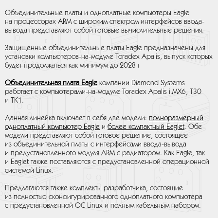
Объединительные платы и одноплатные компьютеры Eagle
на процессорах ARM с широким спектром интерфейсов ввода-
вывода представляют собой готовые вычислительные решения.
Защищенные объединительные платы Eagle предназначены для
установки компьютеров-на-модуле Toradex Apalis, выпуск которых
будет продолжаться как минимум до 2028 г
Объединительная плата Eagle
компании Diamond Systems
работает с компьютерами-на-модуле Toradex Apalis i.MX6, T30
и TK1.
Данная линейка включает в себя две модели:
полноразмерный
одноплатный компьютер Eagle
и
более компактный Eaglet
. Обе
модели представляют собой готовое решение, состоящее
из объединительной платы с интерфейсами ввода-вывода
и предустановленного модуля ARM с радиатором. Как Eagle, так
и Eaglet также поставляются с предустановленной операционной
системой Linux.
Предлагаются также комплекты разработчика, состоящие
из полностью сконфигурированного одноплатного компьютера
с предустановленной ОС Linux и полным кабельным набором.