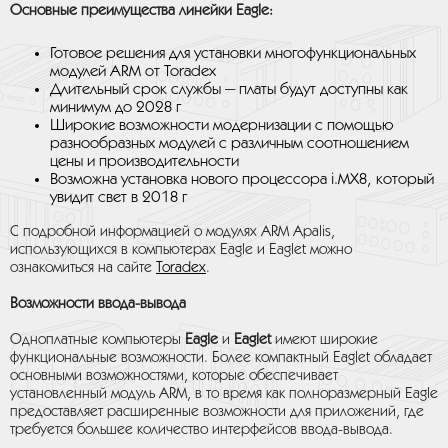
Основные преимущества линейки Eagle:
Готовое решения для установки многофункциональных
модулей ARM от Toradex
Длительный срок службы — платы будут доступны как
минимум до 2028 г
Широкие возможности модернизации с помощью
разнообразных модулей с различным соотношением
цены и производительности
Возможна установка нового процессора i.MX8, который
увидит свет в 2018 г
С подробной информацией о модулях ARM Apalis,
использующихся в компьютерах Eagle и Eaglet можно
ознакомиться на сайте
Toradex
.
Возможности ввода-вывода
Одноплатные компьютеры
Eagle
и
Eaglet
имеют широкие
функциональные возможности. Более компактный Eaglet обладает
основными возможностями, которые обеспечивает
установленный модуль ARM, в то время как полноразмерный Eagle
предоставляет расширенные возможности для приложений, где
требуется большее количество интерфейсов ввода-вывода.