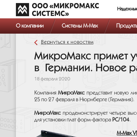
Надежны
О компании
Системы M-Max
Продукт
Вернуться к новостям
МикроМакс примет у
в Германии. Новое 
18 февраля 2020
Компания
МикроМакс
представит новую лин
25 по 27 февраля в Нюрнберге (Германия).
МикроМакс
продемонстрирует четыре высо
для установки плат форм-фактора
PC/104
.
M-Max V