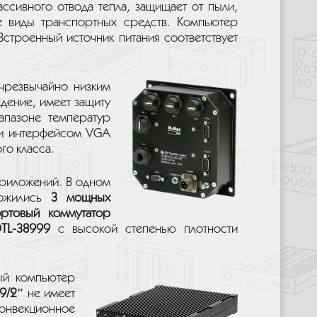
ассивного отвода тепла, защищает от пыли,
ые виды транспортных средств. Компьютер
 Встроенный источник питания соответствует
резвычайно низким
ждение, имеет защиту
апазоне температур
 и интерфейсом VGA
го класса.
приложений. В одном
ложились
3 мощных
ортовый коммутатор
DTL-38999
с высокой степенью плотности
ый компьютер
9/2″
не имеет
онвекционное