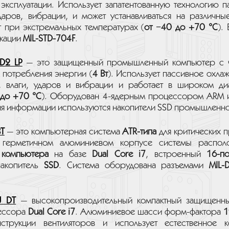
 эксплуатации. Использует запатентованную технологию п
ударов, вибрации, и может устанавливаться на различн
т при экстремальных температурах (
от −40 до +70 °C
).
кации
MIL-STD-704F
.
D2 LP
— это защищенный промышленный компьютер с ч
 потребления энергии (
4 Вт
). Использует пассивное охла
, влаги, ударов и вибрации и работает в широком ди
 до +70 °C
). Оборудован 4-ядерным процессором ARM
ния информации используются накопители SSD промышленно
BT
— это компьютерная система
ATR-типа
для критических 
 герметичном алюминиевом корпусе системы распо
 компьютера
на базе
Dual Core i7
, встроенный
16-п
акопитель
SSD
. Система оборудована разъемами
MIL-
U DT
— высокопроизводительный компактный защищенн
цессора
Dual Core i7
. Алюминиевое шасси форм-фактора
1
струкции вентиляторов и использует естественное к