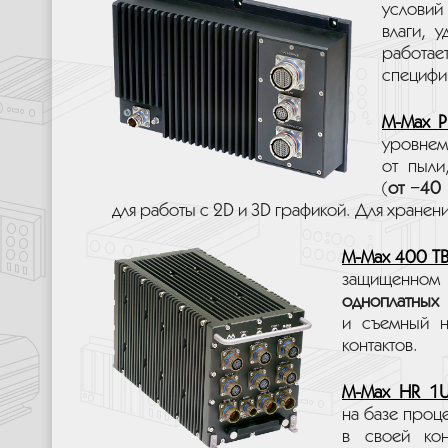
условий
влаги, 
работае
специфи
M-Max P
уровнем
от пыли
(
от −40
для работы с 2D и 3D графикой. Для хране
M-Max 400 T
защищенном
одноплатных
и съемный н
контактов.
M-Max HR 1
на базе про
в своей кон