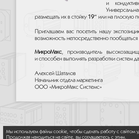
и кондукти
Универсальна
размещать их в стойку
19″
или на плоскую п
Приглашаем вас посетить нашу экспозиц
возможность непосредственно пообщаться 
МикроМакс
, производитель высокозащи
и способен выполнять разработки систем да
Алексей Шаталов
Начальник отдела маркетинга
ООО «МикроМакс Системс»
Мы используем файлы cookie, чтобы сделать работу с сайтом 
Продолжая находиться на сайте, вы соглашаетесь с этим.