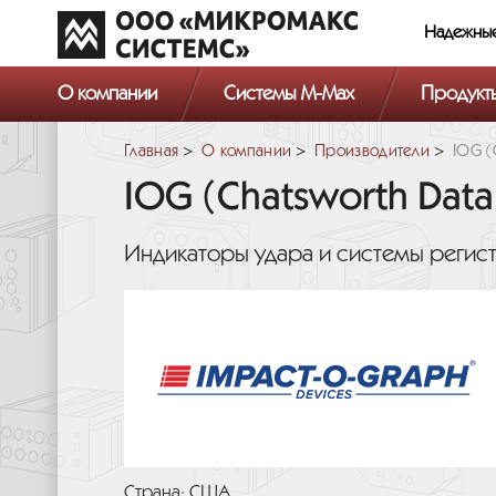
Надежны
О компании
Системы M-Max
Продукт
Главная
О компании
Производители
IOG (
IOG (Chatsworth Data
Индикаторы удара и системы регис
Страна: США