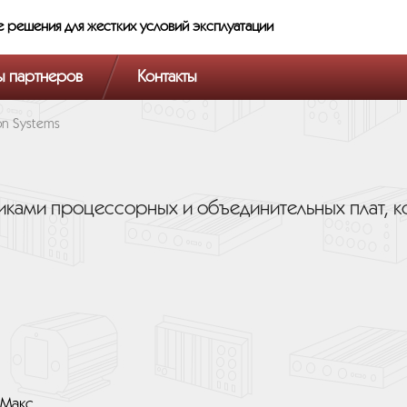
е решения
для жестких условий эксплуатации
ы партнеров
Контакты
on Systems
тчиками процессорных и объединительных плат,
оМакс