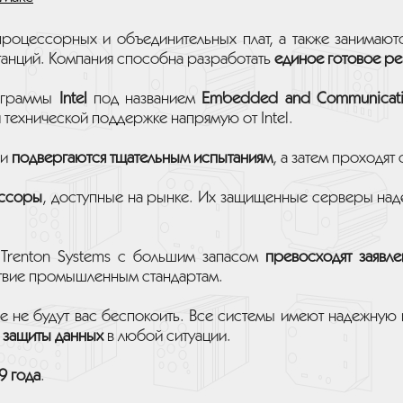
роцессорных и объединительных плат, а также занимают
танций. Компания способна разработать
единое готовое р
рограммы
Intel
под названием
Embedded and Communicatio
и технической поддержке напрямую от Intel.
ии
подвергаются тщательным испытаниям
, а затем проходя
ссоры
, доступные на рынке. Их защищенные серверы над
Trenton Systems с большим запасом
превосходят заявле
ствие промышленным стандартам.
 не будут вас беспокоить. Все системы имеют надежную 
 защиты данных
в любой ситуации.
9 года
.