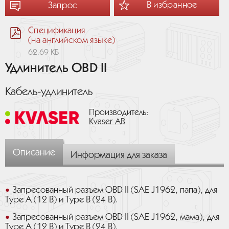
В избранное
Запрос
Спецификация
(на английском языке)
62.69 КБ
Удлинитель OBD II
Кабель-удлинитель
Производитель:
Kvaser AB
Описание
Информация для заказа
Запресованный разъем OBD II (SAE J1962, папа), для
Type A (12 В) и Type B (24 В).
Запресованный разъем OBD II (SAE J1962, мама), для
Type A (12 В) и Type B (24 В).