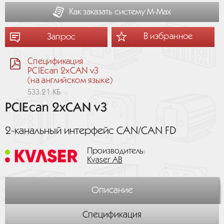
Как заказать систему М-Мах
В избранное
Запрос
Спецификация
PCIEcan 2xCAN v3
(на английском языке)
533.21 КБ
PCIEcan 2xCAN v3
2-канальный интерфейс CAN/CAN FD
Производитель:
Kvaser AB
Описание
Спецификация