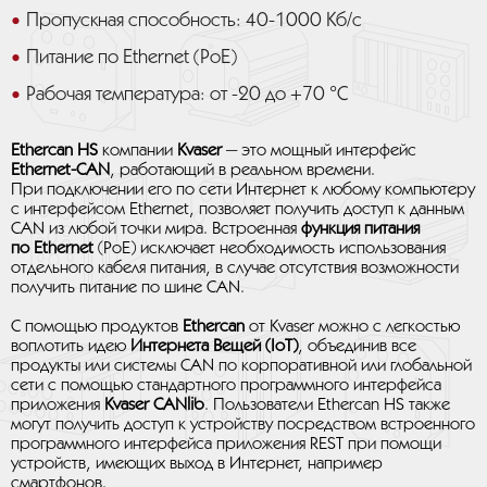
Пропускная способность: 40-1000 Кб/с
Питание по Ethernet (PoE)
Рабочая температура: от -20 до +70 °C
Ethercan HS
компании
Kvaser
— это мощный интерфейс
Ethernet-CAN
, работающий в реальном времени.
При подключении его по сети Интернет к любому компьютеру
с интерфейсом Ethernet, позволяет получить доступ к данным
CAN из любой точки мира. Встроенная
функция питания
по Ethernet
(PoE) исключает необходимость использования
отдельного кабеля питания, в случае отсутствия возможности
получить питание по шине CAN.
С помощью продуктов
Ethercan
от Kvaser можно с легкостью
воплотить идею
Интернета Вещей (IoT)
, объединив все
продукты или системы CAN по корпоративной или глобальной
сети с помощью стандартного программного интерфейса
приложения
Kvaser CANlib
. Пользователи Ethercan HS также
могут получить доступ к устройству посредством встроенного
программного интерфейса приложения REST при помощи
устройств, имеющих выход в Интернет, например
смартфонов.