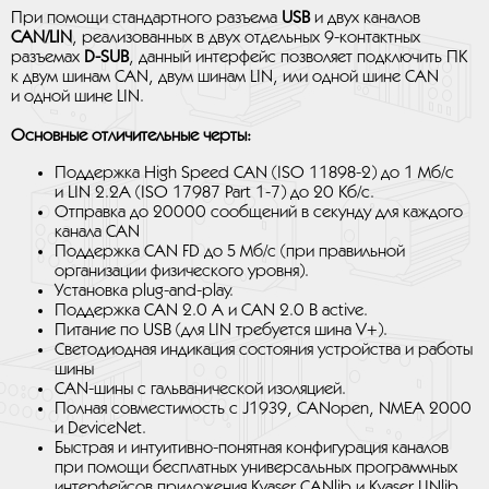
При помощи стандартного разъема
USB
и двух каналов
CAN/LIN
, реализованных в двух отдельных 9-контактных
разъемах
D-SUB
, данный интерфейс позволяет подключить ПК
к двум шинам CAN, двум шинам LIN, или одной шине CAN
и одной шине LIN.
Основные отличительные черты:
Поддержка High Speed CAN (ISO 11898-2) до 1 Мб/с
и LIN 2.2A (ISO 17987 Part 1-7) до 20 Кб/с.
Отправка до 20000 сообщений в секунду для каждого
канала CAN
Поддержка CAN FD до 5 Мб/с (при правильной
организации физического уровня).
Установка plug-and-play.
Поддержка CAN 2.0 A и CAN 2.0 B active.
Питание по USB (для LIN требуется шина V+).
Светодиодная индикация состояния устройства и работы
шины
CAN-шины с гальванической изоляцией.
Полная совместимость с J1939, CANopen, NMEA 2000
и DeviceNet.
Быстрая и интуитивно-понятная конфигурация каналов
при помощи бесплатных универсальных программных
интерфейсов приложения Kvaser CANlib и Kvaser LINlib