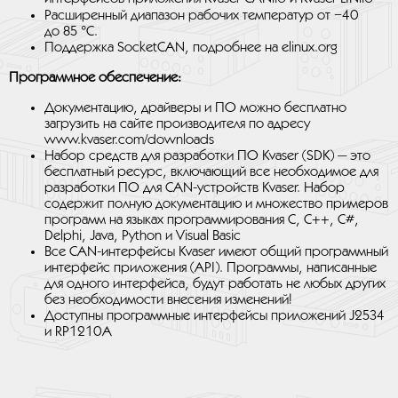
Расширенный диапазон рабочих температур от −40
до 85 °C.
Поддержка SocketCAN, подробнее на elinux.org
Программное обеспечение:
Документацию, драйверы и ПО можно бесплатно
загрузить на сайте производителя по адресу
www.kvaser.com/downloads
Набор средств для разработки ПО Kvaser (SDK) — это
бесплатный ресурс, включающий все необходимое для
разработки ПО для CAN-устройств Kvaser. Набор
содержит полную документацию и множество примеров
программ на языках программирования C, C++, C#,
Delphi, Java, Python и Visual Basic
Все CAN-интерфейсы Kvaser имеют общий программный
интерфейс приложения (API). Программы, написанные
для одного интерфейса, будут работать не любых других
без необходимости внесения изменений!
Доступны программные интерфейсы приложений J2534
и RP1210A