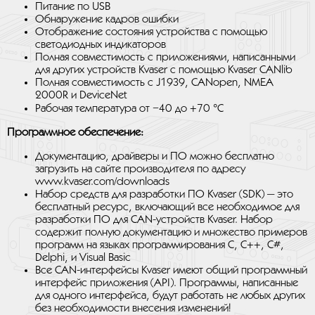
Питание по USB
Обнаружение кадров ошибки
Отображение состояния устройства с помощью
светодиодных индикаторов
Полная совместимость с приложениями, написанными
для других устройств Kvaser с помощью Kvaser CANlib
Полная совместимость с J1939, CANopen, NMEA
2000R и DeviceNet
Рабочая температура от −40 до +70 °C
Программное обеспечение:
Документацию, драйверы и ПО можно бесплатно
загрузить на сайте производителя по адресу
www.kvaser.com/downloads
Набор средств для разработки ПО Kvaser (SDK) — это
бесплатный ресурс, включающий все необходимое для
разработки ПО для CAN-устройств Kvaser. Набор
содержит полную документацию и множество примеров
программ на языках программирования C, C++, C#,
Delphi, и Visual Basic
Все CAN-интерфейсы Kvaser имеют общий программный
интерфейс приложения (API). Программы, написанные
для одного интерфейса, будут работать не любых других
без необходимости внесения изменений!