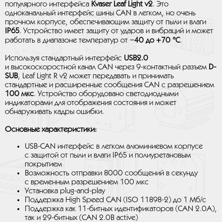
популярного интерфейса
Kvaser Leaf Light v2
. Это
одноканальный интерфейс шины CAN в легком, но очень
прочном корпусе, обеспечивающим защиту от пыли и влаги
IP65
. Устройство имеет защиту от ударов и вибраций и может
работать в диапазоне температур от
−40 до +70 °C
.
Используя стандартный интерфейс
USB2.0
и высокоскоростной канал CAN через 9-контактный разъем
D-
SUB
, Leaf Light R v2 может передавать и принимать
стандартные и расширенные сообщения CAN с разрешением
100 мкс
. Устройство оборудовано светодиодными
индикаторами для отображения состояния и может
обнаруживать кадры ошибки.
Основные характеристики:
USB-CAN интерфейс в легком алюминиевом корпусе
с защитой от пыли и влаги IP65 и полиуретановым
покрытием
Возможность отправки 8000 сообщений в секунду
с временным разрешением 100 мкс
Установка plug-and-play
Поддержка High Speed CAN (ISO 11898-2) до 1 Мб/с
Поддержка как 11-битных идентификаторов (CAN 2.0A),
так и 29-битных (CAN 2.0B active)