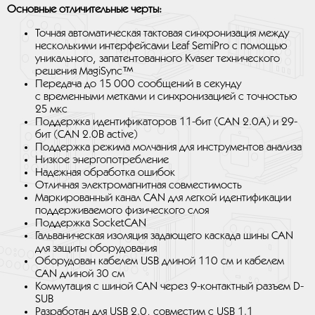
Основные отличительные черты:
Точная автоматическая тактовая синхронизация между
несколькими интерфейсами Leaf SemiPro с помощью
уникального, запатентованного Kvaser технического
решения MagiSync™
Передача до 15 000 сообщений в секунду
с временными метками и синхронизацией с точностью
25 мкс
Поддержка идентификаторов 11-бит (CAN 2.0A) и 29-
бит (CAN 2.0B active)
Поддержка режима молчания для инструментов анализа
Низкое энергопотребление
Надежная обработка ошибок
Отличная электромагнитная совместимость
Маркированный канал CAN для легкой идентификации
поддерживаемого физического слоя
Поддержка SocketCAN
Гальваническая изоляция задающего каскада шины CAN
для защиты оборудования
Оборудован кабелем USB длиной 110 см и кабелем
CAN длиной 30 см
Коммутация с шиной CAN через 9-контактный разъем D-
SUB
Разработан для USB 2.0, совместим с USB 1.1