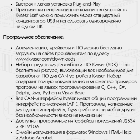
Быстрая и легкая установка Plug-and-Play
Практически неограниченное количество устройств
Kvaser Leaf можно подключить через стандартный
концентратор USB и использовать одновременно
на одном ПК
Программное обеспечение:
Документацию, драйверы и ПО можно бесплатно
загрузить на сайте производителя по адресу
www.kvaser.com/downloads
Набор средств для разработки ПО Kvaser (SDK) — это
бесплатный ресурс, включающий все необходимое для
разработки ПО для CAN-устройств Kvaser. Набор
содержит полную документацию и множество примеров
программ на языках программирования C, C++, C#,
Delphi, Java, Python и Visual Basic
Все CAN-интерфейсы Kvaser имеют общий программный
интерфейс приложения (API). Программы, написанные
для одного интерфейса, будут работать не любых других
без необходимости внесения изменений
Доступны программные интерфейсы приложений J2534
и RP1210A
Онлайн документация в форматах Windows HTML-Help
и Adobe Acrobat