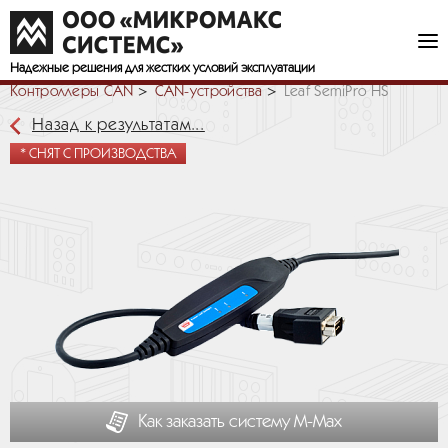
Надежные решения
для жестких условий эксплуатации
Контроллеры CAN
СAN-устройства
Leaf SemiPro HS
Назад к результатам...
* СНЯТ С ПРОИЗВОДСТВА
Как заказать систему М-Мах