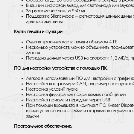
Обработка до 20 000 сообщений в секунду в режи
Внешний цифровой вывод для светодиода или звуково
Загрузка менее чем за 250 мс
Поддержка Silent Mode — регистрация данных шины 
диагностики шины
Карты памяти и функции:
Одна встроенная карта памяти объемом 4 ГБ
Несколько устройств можно объединить последоват
данных
Передача данных через USB на скорости 1,2 МБ/с, 
ПО для настройки устройства с помощью ПК:
Легкое в использовании ПО для настройки с графич
Настройка контроллера CAN, например пропускной
Настройка условий пуска
Настройка фильтра для сохраняемых сообщений
Настройка приема и передачи через USB
При помощи входящего в комплект ПО Kvaser Dispatc
в виде установочного файла и отправлена на удален
задачи
Программное обеспечение: