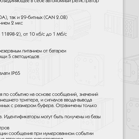
 объединяющее в себе автономный регистратор
A), так и 29-битных (CAN 2.0B)
нием 2 мкс
11898-2), от 10 кб/с до 1 Мб/с
резервным питанием от батареи
ощи 5 светодиодов
влаги IP65
ия по событию на основе сообщений, значений
нешнего триггера, и сигналов ввода-вывода
занных с размером буфера. Ограничены только
. Идентификаторы могут быть получены из базы
тров
рации сообщения при нумерованном событии