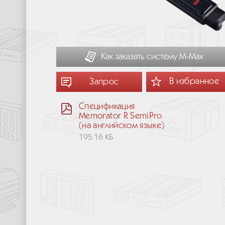
Как заказать систему М-Мах
В избранное
Запрос
Спецификация
Memorator R SemiPro
(на английском языке)
195.16 КБ