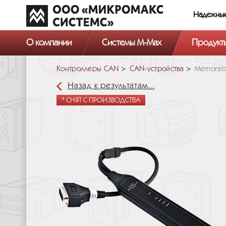
Надежны
О компании
Системы M-Max
Продукт
Контроллеры CAN
СAN-устройства
Memorato
Назад к результатам...
* СНЯТ С ПРОИЗВОДСТВА