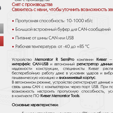
Снят с производства
Свяжитесь с нами, чтобы уточнить возможность за
Пропускная способность: 10-1000 кб/с
Большой встроенный буфер для CAN-сообщений
Питание от шины CAN или USB
Рабочая температура: от -40 до +85 °C
Устройство
Memorator R SemiPro
компании
Kvaser
— 
интерфейс CAN-USB
и автономный
регистратор данных
надежности конструкции, специалисты Kvaser рас
бесперебойную работу даже в условиях ударов и вибра
гальваническую изоляцию и
алюминиевый корпус
.
В автономном режиме, устройство регистрирует данные н
связь шины CAN с компьютером через порт USB. При по
возможность настроить пропускную способность, у
в комплекте ПО
Kvaser Memorator Tools
.
Основные характеристики: