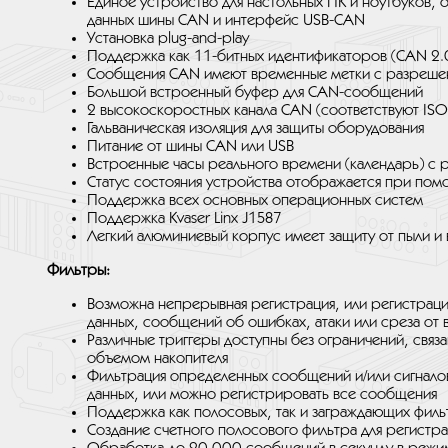
Единое устройство для настольных ПК и ноутбуков,
данных шины CAN и интерфейс USB-CAN
Установка plug-and-play
Поддержка как 11-битных идентификаторов (CAN 2.0
Сообщения CAN имеют временные метки с разреше
Большой встроенный буфер для CAN-сообщений
2 высокоскоростных канала CAN (соответствуют ISO 
Гальваническая изоляция для защиты оборудования
Питание от шины CAN или USB
Встроенные часы реального времени (календарь) с 
Статус состояния устройства отображается при пом
Поддержка всех основных операционных систем
Поддержка Kvaser Linx J1587
Легкий алюминиевый корпус имеет защиту от пыли и 
Фильтры:
Возможна непрерывная регистрация, или регистрац
данных, сообщений об ошибках, атаки или среза от в
Различные триггеры доступны без ограничений, свя
объемом накопителя
Фильтрация определенных сообщений и/или сигналов
данных, или можно регистрировать все сообщения
Поддержка как полосовых, так и заграждающих филь
Создание счетного полосового фильтра для регист