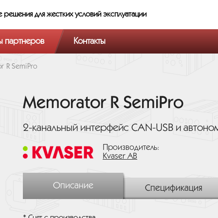
е решения
для жестких условий эксплуатации
ы партнеров
Контакты
r R SemiPro
Memorator R SemiPro
2-канальный интерфейс CAN-USB и автоно
Производитель:
Kvaser AB
Описание
Спецификация
* Снят с производства