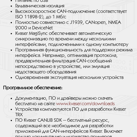
Питание по USB
Гальваническая изоляция
Высокоскоростное CAN-подключение (соответствует
ISO 11898-2), до 1 Мб/с
Полностью совместимо с J1939, CANopen, NMEA
2000 и DeviceNet
Kvaser MagiSync обеспечивает автоматическую
синхронизацию по времени между несколькими
интерфейсами, подключенными к одному компьютеру
Программная функциональность для поддержки режима
интерфейса. Например, оптимизация протокола,
предварительная фильтрация CAN-сообщений
непосредственно в устройстве, или эмуляция
недостающего оборудования
Одновременная эксплуатация нескольких устройств
Программное обеспечение:
Документацию, ПО и драйверы можно скачать
бесплатно на сайте
www.kvaser.com/downloads
Устройства комплектуются ПО для разработки Kvaser
TRX
ПО Kvaser CANLIB SDK — бесплатный ресурс,
содержащий все необходимое для разработки
приложений для CAN-интерфейсов Kvaser. Включает
полную документацию и множество примеров