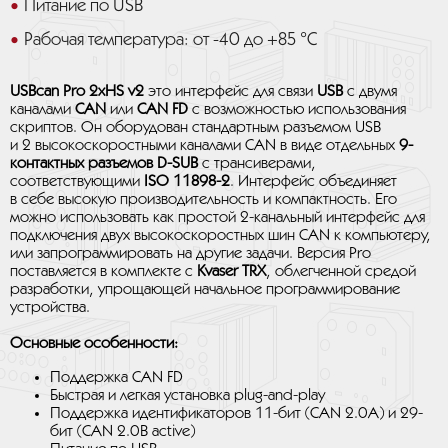
Питание по USB
Рабочая температура: от -40 до +85 °C
USBcan Pro 2xHS v2
это интерфейс для связи
USB
с двумя
каналами
CAN
или
CAN FD
с возможностью использования
скриптов. Он оборудован стандартным разъемом USB
и 2 высокоскоростными каналами CAN в виде отдельных
9-
контактных разъемов D-SUB
с трансиверами,
соответствующими
ISO 11898-2
. Интерфейс объединяет
в себе высокую производительность и компактность. Его
можно использовать как простой 2-канальный интерфейс для
подключения двух высокоскоростных шин CAN к компьютеру,
или запрограммировать на другие задачи. Версия Pro
поставляется в комплекте с
Kvaser TRX
, облегченной средой
разработки, упрощающей начальное программирование
устройства.
Основные особенности:
Поддержка CAN FD
Быстрая и легкая установка plug-and-play
Поддержка идентификаторов 11-бит (CAN 2.0A) и 29-
бит (CAN 2.0B active)