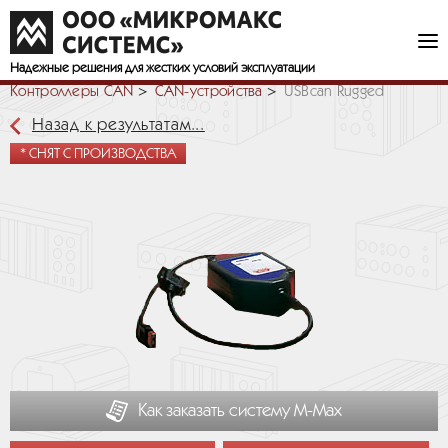
Надежные решения
для жестких условий эксплуатации
Контроллеры CAN
СAN-устройства
USBcan Rugged
Назад к результатам...
* СНЯТ С ПРОИЗВОДСТВА
Как заказать систему М-Мах