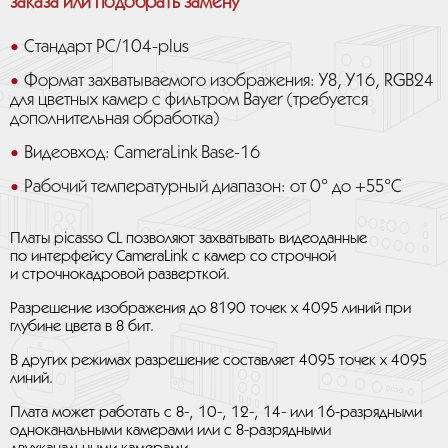
заказа или подобрать замену
Стандарт PC/104-plus
Формат захватываемого изображения: Y8, Y16, RGB24
для цветных камер с фильтром Bayer (требуется
дополнительная обработка)
Видеовход: CameraLink Base-16
Рабочий температурный диапазон: от 0° до +55°С
Платы picasso CL позволяют захватывать видеоданные
по интерфейсу CameraLink с камер со строчной
и строчнокадровой разверткой.
Разрешение изображения до 8190 точек х 4095 линий при
глубине цвета в 8 бит.
В других режимах разрешение составляет 4095 точек х 4095
линий.
Плата может работать с 8-, 10-, 12-, 14- или 16-разрядными
одноканальными камерами или с 8-разрядными