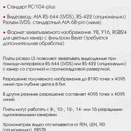
Стандарт PC/104-plus
Видеовход: AIA RS-644 (LVDS), RS-422 (опционально)
Разъем LVDS: стандартный AIA 68-pin (мама)
Формат захватываемого изображения: Y8, Y16, RGB24
для цветных камер с фильтром Bayer (требуется
дополнительная обработка)
Платы picasso LS позволяют захватывать видеоданные при
помощи интерфейса RS-644 (LVDS) или RS-422 (опционально)
с камер со строчной и строчнокадровой разверткой.
Разрешение получаемого изображения до 8190 точек х 4095
линий при глубине цвета в 8 бит.
В других режимах разрешение составляет 4095 точек х 4095
линий.
Платы могут работать с 8-, 10-, 12-, 14- или 16-разрядными
одноканальными камерами.
Хронометраж видео отсчитывается от FEN, LEN, FID
(опционально), PRSTB.