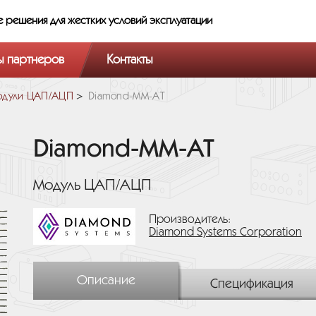
е решения
для жестких условий эксплуатации
ы партнеров
Контакты
одули ЦАП/АЦП
Diamond-MM-AT
Diamond-MM-AT
Модуль ЦАП/АЦП
Производитель:
Diamond Systems Corporation
Описание
Спецификация