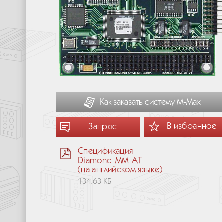
Как заказать систему М-Мах
В избранное
Запрос
Спецификация
Diamond-MM-AT
(на английском языке)
134.63 КБ