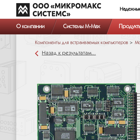
Надежны
О компании
Системы M-Max
Продукт
Компоненты для встраиваемых компьютеров
М
Назад к результатам...