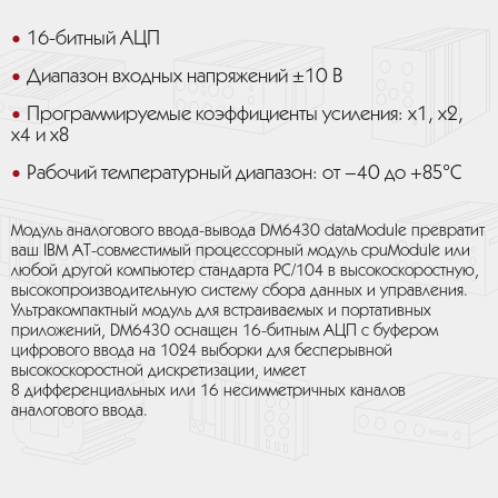
16-битный АЦП
Диапазон входных напряжений ±10 В
Программируемые коэффициенты усиления: x1, x2,
x4 и x8
Рабочий температурный диапазон: от –40 до +85°С
Модуль аналогового ввода-вывода DM6430 dataModule превратит
ваш IBM AT-совместимый процессорный модуль cpuModule или
любой другой компьютер стандарта PC/104 в высокоскоростную,
высокопроизводительную систему сбора данных и управления.
Ультракомпактный модуль для встраиваемых и портативных
приложений, DM6430 оснащен 16-битным АЦП с буфером
цифрового ввода на 1024 выборки для бесперывной
высокоскоростной дискретизации, имеет
8 дифференциальных или 16 несимметричных каналов
аналогового ввода.