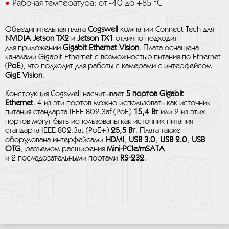
Рабочая температура: от -40 до +85 °C
Объединительная плата
Cogswell
компании Connect Tech для
NVIDIA Jetson TX2
и
Jetson TX1
отлично подходит
для приложений
Gigabit Ethernet Vision
. Плата оснащена
каналами Gigabit Ethernet с возможностью питания по Ethernet
(
PoE
), что подходит для работы с камерами с интерфейсом
GigE Vision
.
Конструкция Cogswell насчитывает
5 портов Gigabit
Ethernet
. 4 из эти портов можно использовать как источник
питания стандарта IEEE 802.3af (PoE)
15,4 Вт
или 2 из этих
портов могут быть использованы как источник питания
стандарта IEEE 802.3at (PoE+)
25,5 Вт
. Плата также
оборудована интерфейсами
HDMI
,
USB 3.0
,
USB 2.0
,
USB
OTG
, разъемом расширения
Mini-PCIe/mSATA
и 2 последовательными портами
RS-232
.