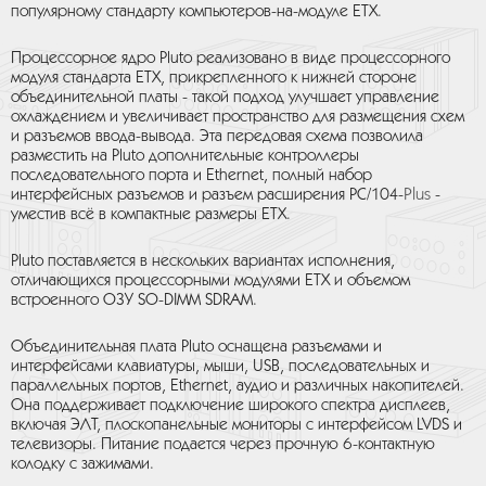
популярному стандарту компьютеров-на-модуле ETX.
Процессорное ядро Pluto реализовано в виде процессорного
модуля стандарта ETX, прикрепленного к нижней стороне
объединительной платы - такой подход улучшает управление
охлаждением и увеличивает пространство для размещения схем
и разъемов ввода-вывода. Эта передовая схема позволила
разместить на Pluto дополнительные контроллеры
последовательного порта и Ethernet, полный набор
Plus
интерфейсных разъемов и разъем расширения PC/104-
-
уместив всё в компактные размеры ETX.
Pluto поставляется в нескольких вариантах исполнения,
отличающихся процессорными модулями ETX и объемом
встроенного ОЗУ SO-DIMM SDRAM.
Объединительная плата Pluto оснащена разъемами и
интерфейсами клавиатуры, мыши, USB, последовательных и
параллельных портов, Ethernet, аудио и различных накопителей.
Она поддерживает подключение широкого спектра дисплеев,
включая ЭЛТ, плоскопанельные мониторы с интерфейсом LVDS и
телевизоры. Питание подается через прочную 6-контактную
колодку с зажимами.