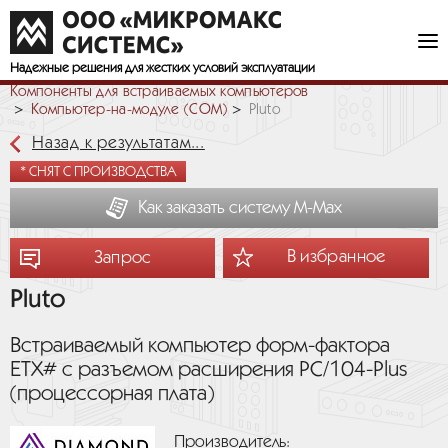
Надежные решения
для жестких условий эксплуатации
Компоненты для встраиваемых компьютеров
Компьютер-на-модуле (COM)
Pluto
Назад к результатам...
* СНЯТ С ПРОИЗВОДСТВА
Как заказать систему М-Мах
В избранное
Запрос
Pluto
Встраиваемый компьютер форм-фактора
ETX# с разъемом расширения PC/104-Plus
(процессорная плата)
Производитель: