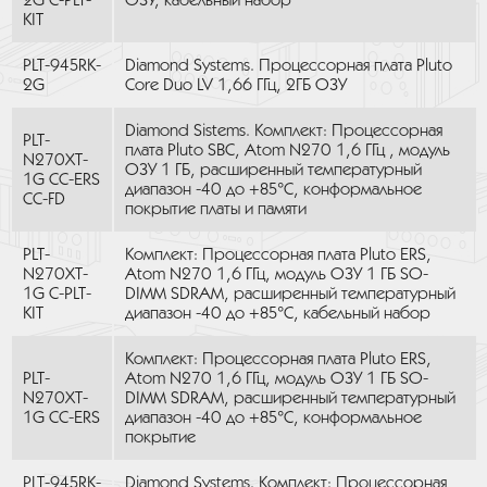
2G C-PLT-
ОЗУ, кабельный набор
KIT
PLT-945RK-
Diamond Systems. Процессорная плата Pluto
2G
Core Duo LV 1,66 ГГц, 2ГБ ОЗУ
Diamond Sistems. Комплект: Процессорная
PLT-
плата Pluto SBC, Atom N270 1,6 ГГц , модуль
N270XT-
ОЗУ 1 ГБ, расширенный температурный
1G CC-ERS
диапазон -40 до +85°C, конформальное
CC-FD
покрытие платы и памяти
PLT-
Комплект: Процессорная плата Pluto ERS,
N270XT-
Atom N270 1,6 ГГц, модуль ОЗУ 1 ГБ SO-
1G C-PLT-
DIMM SDRAM, расширенный температурный
KIT
диапазон -40 до +85°C, кабельный набор
Комплект: Процессорная плата Pluto ERS,
PLT-
Atom N270 1,6 ГГц, модуль ОЗУ 1 ГБ SO-
N270XT-
DIMM SDRAM, расширенный температурный
1G CC-ERS
диапазон -40 до +85°C, конформальное
покрытие
PLT-945RK-
Diamond Systems. Комплект: Процессорная