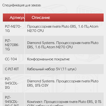
Спецификация для заказа:
Артикул
Описание
PLT-N270-
Процессорная плата Pluto ERS, 1.6 ГГц Atom
1G
N270 CPU
PLT-
Diamond Systems. Процессорная плата Pluto
N270RK-
ERS, 1.6 ГГц Atom N270 CPU
1G
CC-104
Конформальное покрытие
C-PLT-KIT
Кабельный набор 5V (11 штук)
PLT-
Diamond Systems. Процессорная плата Pluto
945CDL-
ERS, 2ГБ ОЗУ
2G
PLT-
945CDL-
Комплект: Процессорная плата Pluto ERS, 2 ГБ