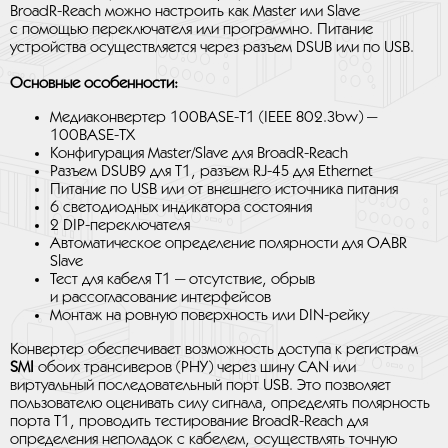
BroadR-Reach можно настроить как Master или Slave
с помощью переключателя или программно. Питание
устройства осуществляется через разъем DSUB или по USB.
Основные особенности:
Медиаконвертер 100BASE-T1 (IEEE 802.3bw) —
100BASE-TX
Конфигурация Master/Slave для BroadR-Reach
Разъем DSUB9 для T1, разъем RJ-45 для Ethernet
Питание по USB или от внешнего источника питания
6 светодиодных индикатора состояния
2 DIP-переключателя
Автоматическое определение полярности для OABR
Slave
Тест для кабеля T1 — отсутствие, обрыв
и рассогласование интерфейсов
Монтаж на ровную поверхность или DIN-рейку
Конвертер обеспечивает возможность доступа к регистрам
SMI
обоих трансиверов (PHY) через шину CAN или
виртуальный последовательный порт USB. Это позволяет
пользователю оценивать силу сигнала, определять полярность
порта T1, проводить тестирование BroadR-Reach для
определения неполадок с кабелем, осуществлять точную