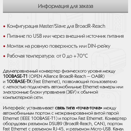
Информация для заказа
Конфигурация Master/Slave для BroadR-Reach
Питание по USB или через внешний источник питания
Монтаж на ровную поверхность или DIN-рейку
Рабочая температура: от 0 до +70°C
Двунаправленный конвертер физического уровня между
100BASE-T1
(OPEN Alliance BroadR-Reach — OABR)
и
100BASE-TX
(Fast Ethernet), позволяющий пользователю
с легкостью подключать автомобильные Ethernet-камеры или
электронные блоки управления (ЭБУ) к обычной
компьютерной сети.
Интерфейс устанавливает
связь типа «точка-точка»
между
автомобильным портом с неэкранированной витой парой
Ethernet (IEEE 100BASE-T1) и портом Fast Ethernet. Конвертер
оборудован разъемом DSUB9 (BroadR-Reach, CAN), портом
Fast Ethernet с разъемом RJ-45, и разъемом Micro-USB. Канал