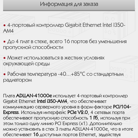
Информация для заказа
4-портовый контроллер Gigabit Ethernet Intel I350-
AM4
До 4 плат в стеке, всего 16 портов без уменьшения
пропускной способности
Может использоваться в жестких условиях
окружающей среды
Рабочая температура -40...+85°C со стандартным
радиатором
Плата
ADLLAN-41000e
использует 4-портовый контроллер
Gigabit Ethernet
Intel i350-AM4
, что обеспечивает
коммуникацию серверного уровня в форм-факторе
PCI/104-
Express
. Используя интерфейс
PCIe V2.0
, 4 сетевых порта
обеспечивают пропускную способность
1 Гб
, используя при
этом только одну линию PCI Express (x1). Дополнительно
можно установить в стек 3 платы ADLLAN-41000e, что в итоге
обеспечивает
16
доступных портов Ethernet, задействуя