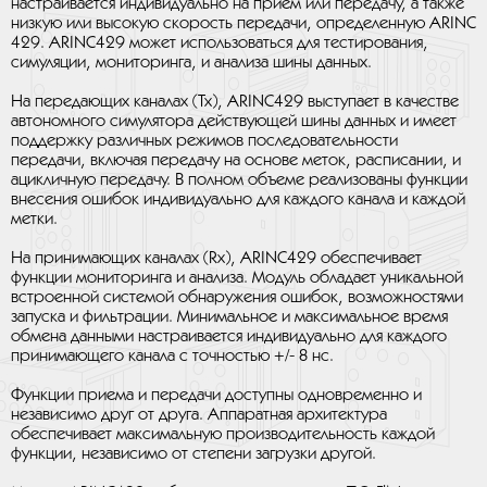
настраивается индивидуально на прием или передачу, а также
низкую или высокую скорость передачи, определенную ARINC
429. ARINC429 может использоваться для тестирования,
симуляции, мониторинга, и анализа шины данных.
На передающих каналах (Tx), ARINC429 выступает в качестве
автономного симулятора действующей шины данных и имеет
поддержку различных режимов последовательности
передачи, включая передачу на основе меток, расписании, и
ацикличную передачу. В полном объеме реализованы функции
внесения ошибок индивидуально для каждого канала и каждой
метки.
На принимающих каналах (Rx), ARINC429 обеспечивает
функции мониторинга и анализа. Модуль обладает уникальной
встроенной системой обнаружения ошибок, возможностями
запуска и фильтрации. Минимальное и максимальное время
обмена данными настраивается индивидуально для каждого
принимающего канала с точностью +/- 8 нс.
Функции приема и передачи доступны одновременно и
независимо друг от друга. Аппаратная архитектура
обеспечивает максимальную производительность каждой
функции, независимо от степени загрузки другой.