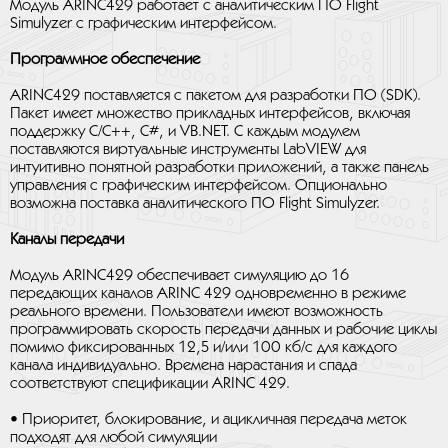
Модуль ARINC429 работает с аналитическим ПО Flight
Simulyzer с графическим интерфейсом.
Программное обеспечение
ARINC429 поставляется с пакетом для разработки ПО (SDK).
Пакет имеет множество прикладных интерфейсов, включая
поддержку C/C++, C#, и VB.NET. С каждым модулем
поставляются виртуальные инструменты LabVIEW для
интуитивно понятной разработки приложений, а также панель
управления с графическим интерфейсом. Опционально
возможна поставка аналитического ПО Flight Simulyzer.
Каналы передачи
Модуль ARINC429 обеспечивает симуляцию до 16
передающих каналов ARINC 429 одновременно в режиме
реального времени. Пользователи имеют возможность
программировать скорость передачи данных и рабочие циклы
помимо фиксированных 12,5 и/или 100 кб/с для каждого
канала индивидуально. Времена нарастания и спада
соответствуют спецификации ARINC 429.
• Приоритет, блокирование, и ацикличная передача меток
подходят для любой симуляции