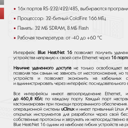
16x портов RS-232/422/485, выбираются програм
Процессор: 32-битный ColdFire 166 МГц
Память: 32 МБ SDRAM, 8 МБ Flash
Рабочая температура: от -40 до +60 °C
Интерфейс
Blue Heat/Net 16
позволяет получить удален
устройства напрямую к своей сети Ethernet через
16 порт
Наличие удаленного доступа
не только освобождает ва
позволяя тем самым не зависеть от местоположения, но 
устройств и позволяет экономить на кабельных с
и администрировать через интерфейс последовательного вв
Все интерфейсы имеют автоопределение Ethernet, 
до 460,8 Кб/с
по каждому порту. Каждый порт настраи
кастомизирован при помощи программного обеспечения. B
операционной системы
uClinux
и имеет привычный Linux A
открытых инструментов для разработки через свой бе
собственные протоколы и загружать их непосредственно в
Blue Heat/Net 16 одним из наиболее гибких устройств на р