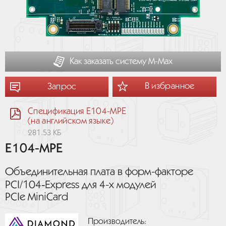
Как заказать систему М-Мах
В избранное
Запрос
Спецификация E104-MPE
(на английском языке)
281.53 КБ
E104-MPE
Объединительная плата в форм-факторе
PCI/104‑Express для 4-х модулей
PCIe MiniCard
Производитель: