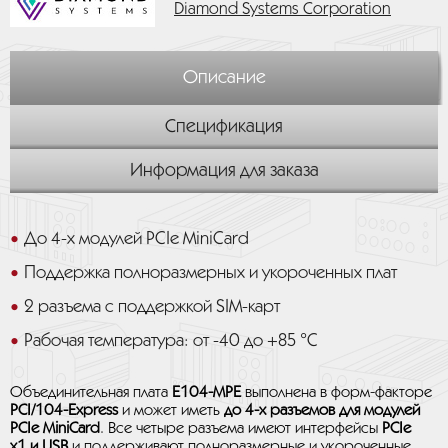
Diamond Systems Corporation
Описание
Спецификация
Информация для заказа
До 4-х модулей PCIe MiniCard
Поддержка полноразмерных и укороченных плат
2 разъема с поддержкой SIM-карт
Рабочая температура: от -40 до +85 °C
Объединительная плата
E104-MPE
выполнена в форм-факторе
PCI/104-Express
и может иметь
до 4-х разъемов для модулей
PCIe MiniCard
. Все четыре разъема имеют интерфейсы
PCIe
x1 и USB
и поддерживают полноразмерные и укороченные