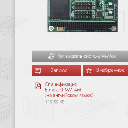
Как заказать систему М-Мах
В избранное
Запрос
Спецификация
Emerald-MM-4M
(на английском языке)
112.52 КБ