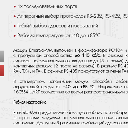
4х последовательных порта
Аппаратный выбор протоколов RS-232, RS-422, RS
Гибкий выбор адресов и прерываний
Рабочая температура: от -40 до +85°C
Модуль Emerald-MM выполнен в форм-факторе PC/104 
с пропускной способностью
до 115 кб/с
. В режиме R
сигналов последовательного ввода-вывода (8 + земля) 
контактных разъема (2 порта на разъем). В режиме RS-4
RX-, TX+, и TX-. В режиме RS-485 присутствуют сигналы TX+
В стандартном исполнении модуль способен работ
окружающей среды
от −40 до +85 °C
. Напряжение пи
16C554 UART совместима со всеми распространенными 
Гибкая настройка
Emerald-MM предоставляет большую свободу при выборе 
4-портовыми модулями последовательного ввода-вывод
системами. Доступны 8 различных комбинаций адресов вв