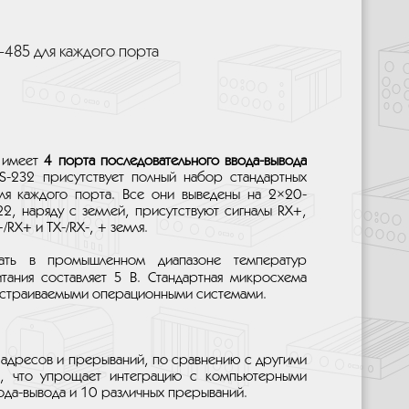
-485 для каждого порта
и имеет
4 порта последовательного ввода-вывода
S-232 присутствует полный набор стандартных
для каждого порта. Все они выведены на 2×20-
22, наряду с землей, присутствуют сигналы RX+,
/RX+ и TX-/RX-, + земля.
ать в промышленном диапазоне температур
тания составляет 5 В. Стандартная микросхема
встраиваемыми операционными системами.
адресов и прерываний, по сравнению с другими
а, что упрощает интеграцию с компьютерными
ода-вывода и 10 различных прерываний.