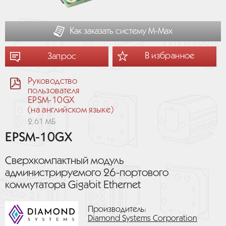
Как заказать систему М-Мах
В избранное
Запрос
Руководство
пользователя
EPSM-10GX
(на английском языке)
2.61 МБ
EPSM-10GX
Сверхкомпактный модуль
администрируемого 26-портового
коммутатора Gigabit Ethernet
Производитель:
Diamond Systems Corporation