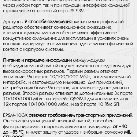
через любой порт, так и при помощи интерфейса командной
строки через встроенный порт RS-232.
Доступны
2 способа охлаждения
платы: низкопрофильный
радиатор обеспечивает конвекционное охлаждение,
а теплоотводящая пластина обеспечивает эффективное
кондуктивное охлаждение для эксплуатации в условиях очень
высоких температур в приложениях, где возможен физический
контакт с корпусом системы.
Питание и передача информации
между модулем
и объединительной платой осуществляется посредством двух
высокоскоростных разъемов. Первый разъем отвечает
за питание, 9х портов 10/100/1000 Мб/с, последовательный
интерфейс, и светодиодную индикацию. Для приложений,
не требующих более 9х портов, достаточно одного данного
разъема. Второй разъем отвечает за дополнительные 3х порта
10/100/1000 Мб/с, интерфейс QSGMII для дополнительных
12х портов 10/100/1000 Мб/с, и за 2 порта 10 Гб/с SFI.
EPSM-10GX
отвечает требованиям транспортных приложений
.
Он оснащен утолщенной печатной платой, способен
функционировать в широком диапазоне температур
от −40
до +85 °С
, и имеет защиту от ударов и вибрации согласно
MIL-