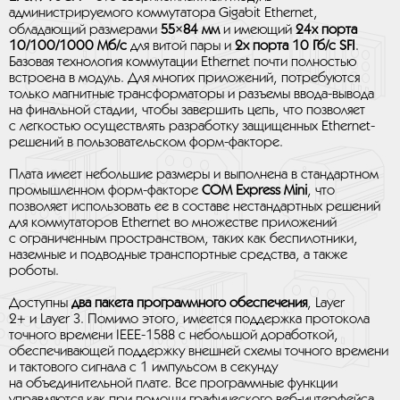
администрируемого коммутатора Gigabit Ethernet,
обладающий размерами
55×84 мм
и имеющий
24х порта
10/100/1000 Мб/с
для витой пары и
2х порта 10 Гб/с SFI
.
Базовая технология коммутации Ethernet почти полностью
встроена в модуль. Для многих приложений, потребуются
только магнитные трансформаторы и разъемы ввода-вывода
на финальной стадии, чтобы завершить цепь, что позволяет
с легкостью осуществлять разработку защищенных Ethernet-
решений в пользовательском форм-факторе.
Плата имеет небольшие размеры и выполнена в стандартном
промышленном форм-факторе
COM Express Mini
, что
позволяет использовать ее в составе нестандартных решений
для коммутаторов Ethernet во множестве приложений
с ограниченным пространством, таких как беспилотники,
наземные и подводные транспортные средства, а также
роботы.
Доступны
два пакета программного обеспечения
, Layer
2+ и Layer 3. Помимо этого, имеется поддержка протокола
точного времени IEEE-1588 с небольшой доработкой,
обеспечивающей поддержку внешней схемы точного времени
и тактового сигнала с 1 импульсом в секунду
на объединительной плате. Все программные функции
управляются как при помощи графического веб-интерфейса