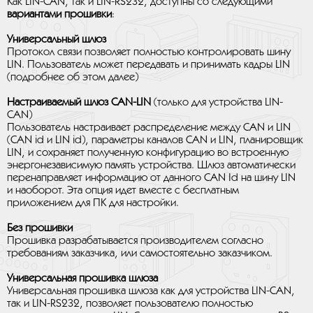
Как LIN-CAN, так и LIN-RS232, доступны со следующими
вариантами прошивки
:
Универсальный шлюз
Протокол связи позволяет полностью контролировать шину
LIN. Пользователь может передавать и принимать кадры LIN
(подробнее об этом далее)
Настраиваемый шлюз CAN-LIN
(только для устройства LIN-
CAN)
Пользователь настраивает распределение между CAN и LIN
(CAN id и LIN id), параметры каналов CAN и LIN, планировщик
LIN, и сохраняет полученную конфигурацию во встроенную
энергонезависимую память устройства. Шлюз автоматически
перенаправляет информацию от данного CAN Id на шину LIN
и наоборот. Эта опция идет вместе с бесплатным
приложением для ПК для настройки.
Без прошивки
Прошивка разрабатывается производителем согласно
требованиям заказчика, или самостоятельно заказчиком.
Универсальная прошивка шлюза
Универсальная прошивка шлюза как для устройства LIN-CAN,
так и LIN-RS232, позволяет пользователю полностью