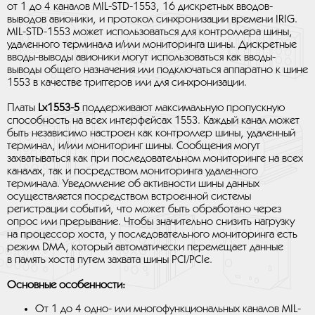
от 1 до 4 каналов MIL-STD-1553, 16 дискретных вводов-
выводов авионики, и протокол синхронизации времени IRIG.
MIL-STD-1553 может использоваться для контроллера шины,
удаленного терминала и/или мониторинга шины. Дискретные
вводы-выводы авионики могут использоваться как вводы-
выводы общего назначения или подключаться аппаратно к шине
1553 в качестве триггеров или для синхронизации.
Платы
Lx1553-5
поддерживают максимальную пропускную
способность на всех интерфейсах 1553. Каждый канал может
быть независимо настроен как контроллер шины, удаленный
терминал, и/или мониторинг шины. Сообщения могут
захватываться как при последовательном мониторинге на всех
каналах, так и посредством мониторинга удаленного
терминала. Уведомление об активности шины данных
осуществляется посредством встроенной системы
регистрации событий, что может быть обработано через
опрос или прерывание. Чтобы значительно снизить нагрузку
на процессор хоста, у последовательного мониторинга есть
режим DMA, который автоматически перемещает данные
в память хоста путем захвата шины PCI/PCIe.
Основные особенности:
От 1 до 4 одно- или многофункциональных каналов MIL-