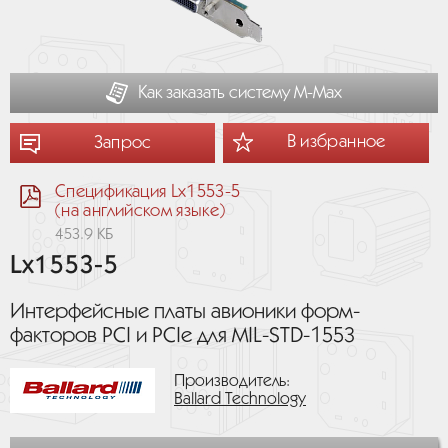
Как заказать систему М-Мах
В избранное
Запрос
Спецификация Lx1553-5
(на английском языке)
453.9 КБ
Lx1553-5
Интерфейсные платы авионики форм-
факторов PCI и PCIe для MIL-STD-1553
Производитель:
Ballard Technology