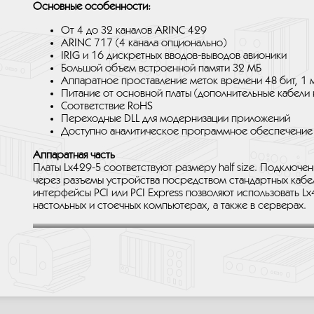
Основные особенности:
От 4 до 32 каналов ARINC 429
ARINC 717 (4 канала опционально)
IRIG и 16 дискретных вводов-выводов авионики
Большой объем встроенной памяти 32 МБ
Аппаратное проставление меток времени 48 бит, 1 
Питание от основной платы (дополнительные кабели 
Соответствие RoHS
Переходные DLL для модернизации приложений
Доступно аналитическое программное обеспечение 
Аппаратная часть
Платы Lx429-5 соответствуют размеру half size. Подключе
через разъемы устройства посредством стандартных кабе
интерфейсы PCI или PCI Express позволяют использовать L
настольных и стоечных компьютерах, а также в серверах.