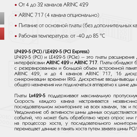
От 4 до 32 каналов ARINC 429
ARINC 717 (4 канала опционально)
Питание от основной платы (без дополнительных к
Рабочая температура: от -40 до 85 °C
LP429-5 (PCI) / LE429-5 (PCI Express)
LP429-5 (PCI) и LE429-5 (PCIe) — это платы расширения
интерфейсами
ARINC 429
и
ARINC 717
. Платы обладают 
с резервированием и большой объем встроенной памяти
ARINC 429, и до 4 каналов ARINC 717, 16 дискре
синхронизации времени IRIG. Дискретные вводы-выводы а
общего назначения или подключаться аппаратно к шине дан
Платы
Lx429-5
поддерживают максимальную пропускную
Скорость каждого канала настраивается независим
последовательном мониторинге на всех каналах, так и 
Уведомление об активности шины данных осуществляетс
событий, что может быть обработано через опрос или п
на процессор хоста, у последовательного монитори
перемещает данные в память хоста путем захвата шины PCI/