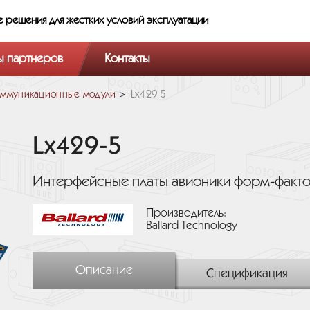
е решения
для жестких условий эксплуатации
ы партнеров
Контакты
ммуникационные модули
Lx429-5
Lx429-5
Интерфейсные платы авионики форм-фактор
Производитель:
Ballard Technology
Описание
Спецификация