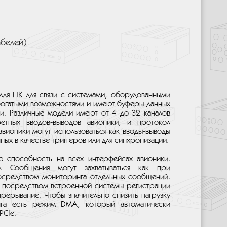
абелей)
 для ПК для связи с системами, оборудованными
богатыми возможностями и имеют буферы данных
. Различные модели имеют от 4 до 32 каналов
тных вводов-выводов авионики, и протокол
вионики могут использоваться как вводы-выводы
ных в качестве триггеров или для синхронизации.
 способность на всех интерфейсах авионики.
о. Сообщения могут захватываться как при
посредством мониторинга отдельных сообщений.
я посредством встроенной системы регистрации
рерывание. Чтобы значительно снизить нагрузку
нга есть режим DMA, который автоматически
PCIe.