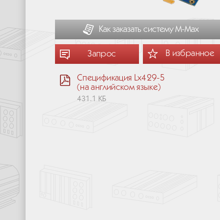
Как заказать систему М-Мах
В избранное
Запрос
Спецификация Lx429-5
(на английском языке)
431.1 КБ