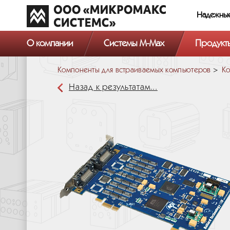
Надежны
О компании
Системы M-Max
Продукт
Компоненты для встраиваемых компьютеров
Ко
Назад к результатам...