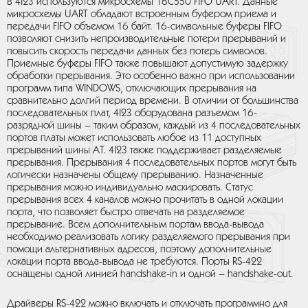
В 4I23 используются микросхемы 16C550 FIFO UART. Данные
микросхемы UART обладают встроенным буфером приема и
передачи FIFO объемом 16 байт. 16-символьные буферы FIFO
позволяют снизить непроизводительные потери прерываний и
повысить скорость передачи данных без потерь символов.
Приемные буферы FIFO также повышают допустимую задержку
обработки прерывания. Это особенно важно при использовании
программ типа WINDOWS, отключающих прерывания на
сравнительно долгий период времени. В отличии от большинства
последовательных плат, 4I23 оборудована разъемом 16-
разрядной шины – таким образом, каждый из 4 последовательных
портов платы может использовать любое из 11 доступных
прерываний шины AT. 4I23 также поддерживает разделяемые
прерывания. Прерывания 4 последовательных портов могут быть
логически назначены общему прерыванию. Назначенные
прерывания можно индивидуально маскировать. Статус
прерывания всех 4 каналов можно прочитать в одной локации
порта, что позволяет быстро отвечать на разделяемое
прерывание. Всем дополнительным портам ввода-вывода
необходимо реализовать логику разделяемого прерывания при
помощи альтернативных адресов, поэтому дополнительные
локации порта ввода-вывода не требуются. Порты RS-422
оснащены одной линией handshake-in и одной – handshake-out.
Драйверы RS-422 можно включать и отключать программно для