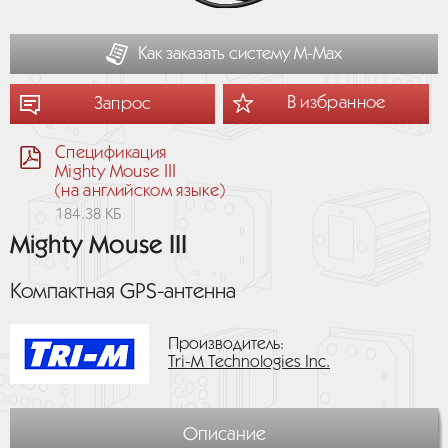
Как заказать систему М-Мах
В избранное
Запрос
Спецификация
Mighty Mouse III
(на английском языке)
184.38 КБ
Mighty Mouse III
Компактная GPS-антенна
Производитель:
Tri-M Technologies Inc.
Описание